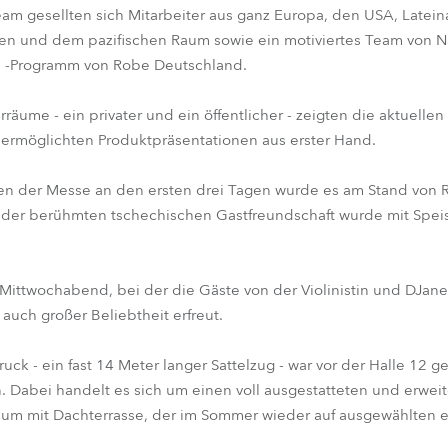
am gesellten sich Mitarbeiter aus ganz Europa, den USA, Latei
sien und dem pazifischen Raum sowie ein motiviertes Team von
 -Programm von Robe Deutschland.
rräume - ein privater und ein öffentlicher - zeigten die aktuelle
ermöglichten Produktpräsentationen aus erster Hand.
den der Messe an den ersten drei Tagen wurde es am Stand von
t der berühmten tschechischen Gastfreundschaft wurde mit Spei
 Mittwochabend, bei der die Gäste von der Violinistin und DJan
 auch großer Beliebtheit erfreut.
ck - ein fast 14 Meter langer Sattelzug - war vor der Halle 12 g
. Dabei handelt es sich um einen voll ausgestatteten und erwei
m mit Dachterrasse, der im Sommer wieder auf ausgewählten eu