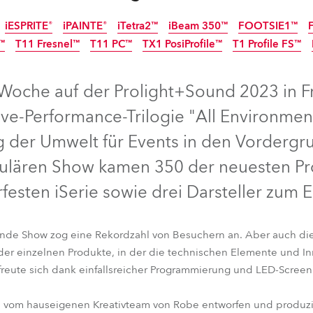
e Road
iESPRITE®
iPAINTE®
iTetra2™
iBeam 350™
FOOTSIE1™
™
T11 Fresnel™
T11 PC™
TX1 PosiProfile™
T1 Profile FS™
IP65
IP65
IP65
IP65
IP65
ng's technology SHED
 Woche auf der Prolight+Sound 2023 in F
ighting
ive-Performance-Trilogie "All Environment
ime
der Umwelt für Events in den Vordergrun
kulären Show kamen 350 der neuesten Pr
utschland
festen iSerie sowie drei Darsteller zum E
ndende Show zog eine Rekordzahl von Besuchern an. Aber auch d
 der einzelnen Produkte, in der die technischen Elemente und In
iESPRITE®
iPAINTE®
iTetra2™
iBeam 350™
FOOTSIE1™
freute sich dank einfallsreicher Programmierung und LED-Screen
e™
T11 Fresnel™
T11 PC™
TX1 PosiProfile™
T1 Profile FS™
, vom hauseigenen Kreativteam von Robe entworfen und produzie