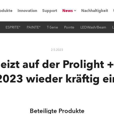
odukte
Innovation
Support
News
Nachhaltigkeit
ESPRITE®
PAINTE®
T-Serie
Pointe
LEDWash/Beam
L
vents
Pressemitteilungen
Trainings & Workshops
Referenz
2.5.2023
obe Generation)
eizt auf der Prolight 
2023 wieder kräftig ei
s und Tutorials
torials
Beteiligte Produkte
ation