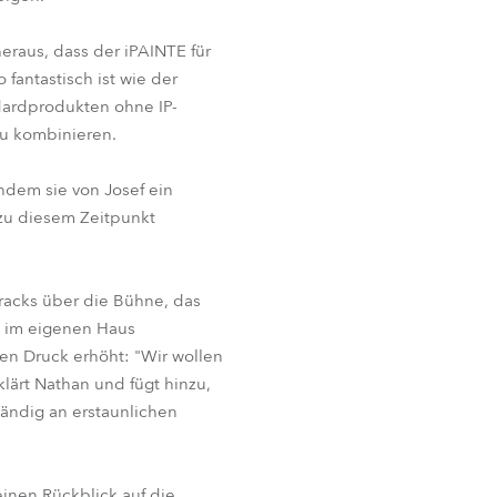
eraus, dass der iPAINTE für
fantastisch ist wie der
ndardprodukten ohne IP-
zu kombinieren.
dem sie von Josef ein
zu diesem Zeitpunkt
racks über die Bühne, das
d im eigenen Haus
den Druck erhöht: "Wir wollen
lärt Nathan und fügt hinzu,
ändig an erstaunlichen
inen Rückblick auf die