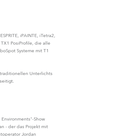
SPRITE, iPAINTE, iTetra2,
X1 PosiProfile, die alle
oboSpot Systeme mit T1
raditionellen Unterlichts
eitigt.
ll Environments"-Show
n - der das Projekt mit
toperator Jordan