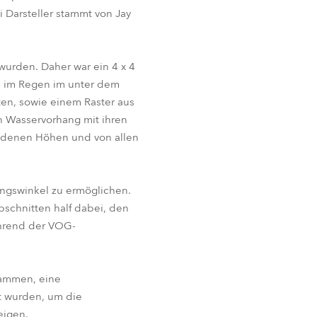
 Darsteller stammt von Jay
wurden. Daher war ein 4 x 4
e im Regen im unter dem
en, sowie einem Raster aus
en Wasservorhang mit ihren
iedenen Höhen und von allen
ngswinkel zu ermöglichen.
bschnitten half dabei, den
ährend der VOG-
lammen, eine
t wurden, um die
eigen.