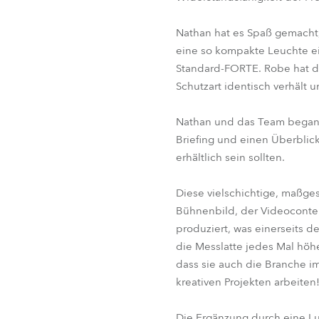
Nathan hat es Spaß gemacht,
eine so kompakte Leuchte ein
Standard-FORTE. Robe hat di
Schutzart identisch verhält 
Nathan und das Team begann
Briefing und einen Überblic
erhältlich sein sollten.
Diese vielschichtige, maßge
Bühnenbild, der Videoconten
produziert, was einerseits d
die Messlatte jedes Mal höh
dass sie auch die Branche i
kreativen Projekten arbeiten
Die Ergänzung durch eine Lu