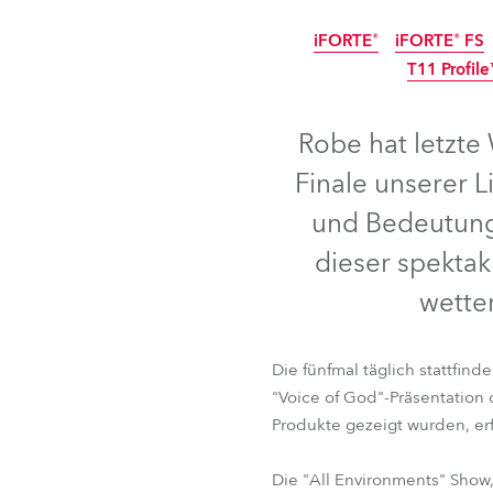
Robe On Th
iFORTE®
iFORTE® FS
T11 Profile
IP65
IP65
IP65
Robe lighti
Robe hat letzte
ProMotion L
Finale unserer L
Robe Marit
und Bedeutung 
dieser spekta
Avolites De
wetter
Die fünfmal täglich stattfi
"Voice of God"-Präsentation
iFORTE®
iFORTE® FS
Produkte gezeigt wurden, er
T11 Profil
Die "All Environments" Show