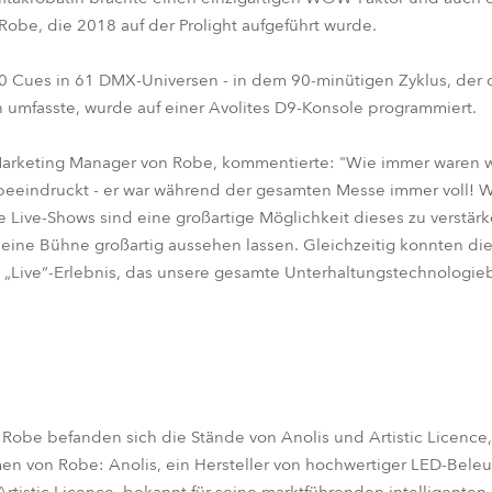
obe, die 2018 auf der Prolight aufgeführt wurde.
0 Cues in 61 DMX-Universen - in dem 90-minütigen Zyklus, der 
 umfasste, wurde auf einer Avolites D9-Konsole programmiert.
Marketing Manager von Robe, kommentierte: "Wie immer waren w
beeindruckt - er war während der gesamten Messe immer voll! W
 Live-Shows sind eine großartige Möglichkeit dieses zu verstär
 eine Bühne großartig aussehen lassen. Gleichzeitig konnten die
s „Live“-Erlebnis, das unsere gesamte Unterhaltungstechnologi
obe befanden sich die Stände von Anolis und Artistic Licence
von Robe: Anolis, ein Hersteller von hochwertiger LED-Beleuc