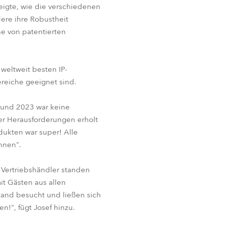
eigte, wie die verschiedenen
BDM
ere ihre Robustheit
e von patentierten
weltweit besten IP-
reiche geeignet sind.
, und 2023 war keine
mer Herausforderungen erholt
dukten war super! Alle
nnen".
 Vertriebshändler standen
it Gästen aus allen
tand besucht und ließen sich
n!", fügt Josef hinzu.