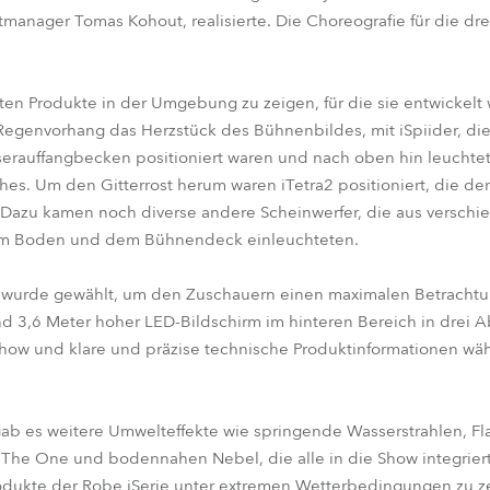
anager Tomas Kohout, realisierte. Die Choreografie für die drei
ten Produkte in der Umgebung zu zeigen, für die sie entwickelt 
Regenvorhang das Herzstück des Bühnenbildes, mit iSpiider, di
rauffangbecken positioniert waren und nach oben hin leuchtet
ches. Um den Gitterrost herum waren iTetra2 positioniert, die d
 Dazu kamen noch diverse andere Scheinwerfer, die aus versch
om Boden und dem Bühnendeck einleuchteten.
 wurde gewählt, um den Zuschauern einen maximalen Betrachtu
nd 3,6 Meter hoher LED-Bildschirm im hinteren Bereich in drei A
Show und klare und präzise technische Produktinformationen w
 es weitere Umwelteffekte wie springende Wasserstrahlen, F
he One und bodennahen Nebel, die alle in die Show integrier
odukte der Robe iSerie unter extremen Wetterbedingungen zu z