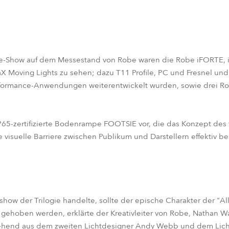
ive-Show auf dem Messestand von Robe waren die Robe iFORTE, iE
X Moving Lights zu sehen; dazu T11 Profile, PC und Fresnel und T
erformance-Anwendungen weiterentwickelt wurden, sowie drei R
65-zertifizierte Bodenrampe FOOTSIE vor, die das Konzept des t
 visuelle Barriere zwischen Publikum und Darstellern effektiv bes
show der Trilogie handelte, sollte der epische Charakter der "A
gehoben werden, erklärte der Kreativleiter von Robe, Nathan Wa
ehend aus dem zweiten Lichtdesigner Andy Webb und dem Lich