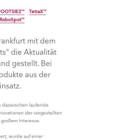
Deutschland
FOOTSIE2™
TetraX™
RoboSpot™
Frankreich
rankfurt mit dem
Tschechien und Slowakei
s" die Aktualität
Internationaler Vertrieb
d gestellt. Bei
odukte aus der
Global
insatz.
Europa
Russischsprachige Gebiete
ie dazwischen laufende
novationen der vorgestellten
FOOTSIE2™
TetraX™
Lateinamerika
 großem Interesse.
RoboSpot™
Business Development
rt, wurde auf einer