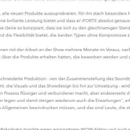
 alle neuen Produkte auszuprobieren. Für ihn stach besonders h
e brillante Leistung bietet und dass er iFORTE absolut genauso 
e iSerie so konzipiert, dass sie sich zu den gleichnamigen Sta
und die Flexibilität bietet, die beiden Typen ohne Kompromisse 
en mit der Arbeit an der Show mehrere Monate im Voraus, nach
k über die Produkte erhalten hatten, die beworben werden und 
schneiderte Produktion - von der Zusammenstellung des Soundt
t, die Visuals und das Showdesign bis hin zur Umsetzung - wir
en Prozess flüssiger und verbundener macht, aber andererseits 
er legen und damit steigen wiederum auch die Erwartungen", erk
m Allgemeinen beeindrucken müssen, und das sind Leute, die st
!
ftakrobatin brachte einen einzigartigen WOW-Faktor und auch e