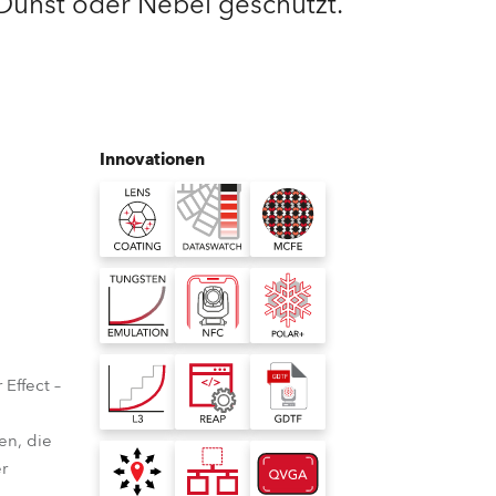
 Dunst oder Nebel geschützt.
Deutschland
Frankreich
Tschechien und Slowakei
Innovationen
Internationaler Vertrieb
Global
Europa
Russischsprachige Gebiete
Effect –
Lateinamerika
en, die
r
Business Development