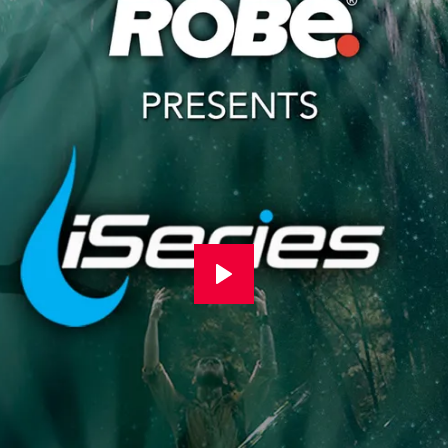
aktiv das Mikroklima im Inneren des
verhindert, dass sich durch die ständ
und Abkühlung Feuchtigkeit im Inner
ansammelt.