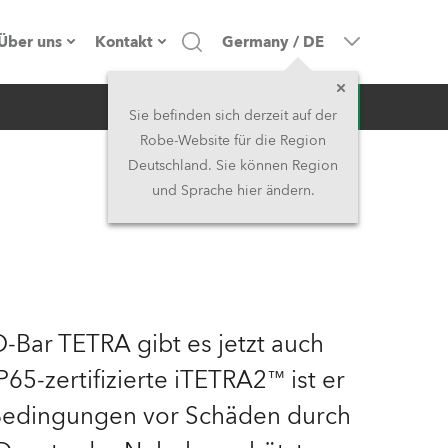
Über uns
Kontakt
Germany
/
DE
Anfrage
Firmenprofil
Hauptsitz
Sie befinden sich derzeit auf der
Robe-Website für die Region
Made in the EU
Hauptsitz & Werk
Deutschland. Sie können Region
und Sprache hier ändern.
Eigentümer
Niederlassungen
Geschichte
Nordamerika und Karibik
Jobs
Mittlerer Osten
D-Bar TETRA gibt es jetzt auch
Kariéra (CZ)
Asien & Pazifikregion
IP65-zertifizierte iTETRA2™ ist er
 Bedingungen vor Schäden durch
Rechtliches
Vereinigtes Königreich und
Irland