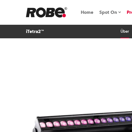
Home
Spot On
Pr
iTetra2™
Über
Messen & E
Technische 
NRG (Next R
Germany
iSeries
Tipps, Trick
RoboSpot Tu
Robe On Loc