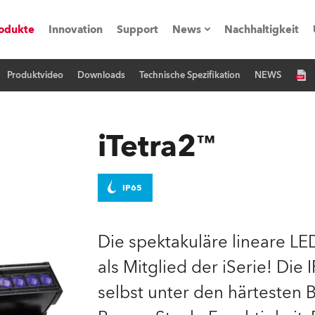
odukte
Innovation
Support
News
Nachhaltigkeit
Produktvideo
Downloads
Technische Spezifikation
NEWS
vents
Pressemitteilungen
Trainings & Workshops
Referenz
iTetra2™
obe Generation)
IP65
s und Tutorials
Die spektakuläre lineare LE
als Mitglied der iSerie! Die 
torials
selbst unter den härtesten
ation