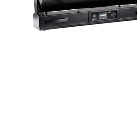
Robe On Th
Robe lighti
ProMotion L
Robe Marit
Avolites De