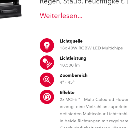
Regen, Staub, Feuchtigkeit,
e Road
Weiterlesen
...
ng's technology SHED
ighting
Lichtquelle
18x 40W RGBW LED Multichips
ime
Lichtleistung
10.500 lm
utschland
Zoombereich
4° - 45°
Effekte
2x MCFE™ - Multi-Coloured Flower 
erzeugt eine Vielzahl an superfein
definierten Multicolour-Lichtstrahl
in beide Richtungen mit regelbare