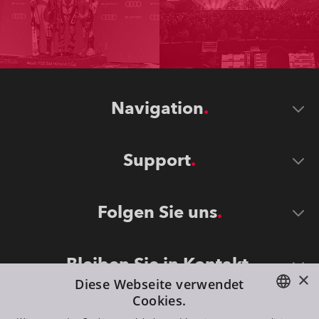
Navigation
Support
Folgen Sie uns
Bleiben Sie in Kontakt
×
Diese Webseite verwendet
Cookies.
ENGLISH