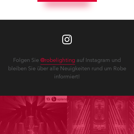
Folgen Sie
@robelighting
auf Instagram und
bleiben Sie über alle Neuigkeiten rund um Robe
informiert!