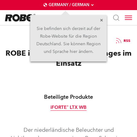
GERMANY / GERMAN
Sie befinden sich derzeit auf der
Robe-Website für die Region
19.5.2026
RSS
Deutschland. Sie können Region
ROBE iFORTE LTX bei RS Images im
und Sprache hier ändern.
Einsatz
Beteiligte Produkte
iFORTE® LTX WB
IP65
Der niederländische Beleuchter und