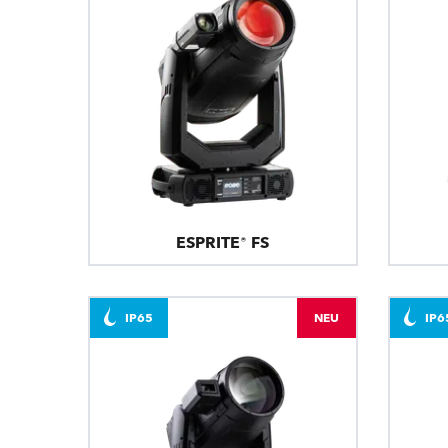
ESPRITE® FS
IP65
NEU
IP6