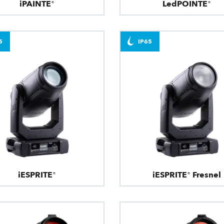
iPAINTE®
LedPOINTE®
5
IP65
iESPRITE®
iESPRITE® Fresnel