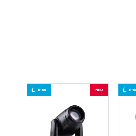
IP65
NEU
IP6