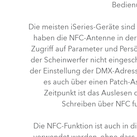
Bedien
Robe On Th
Die meisten iSeries-Geräte sin
Robe lighti
haben die NFC-Antenne in der 
ProMotion L
Zugriff auf Parameter und Pers
Robe Marit
der Scheinwerfer nicht eingesc
der Einstellung der DMX-Adress
Avolites De
es auch über einen Patch-A
Zeitpunkt ist das Auslesen 
Schreiben über NFC fun
Die NFC-Funktion ist auch in 