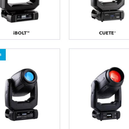
iBOLT™
CUETE®
5