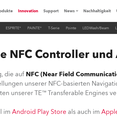
odukte
Innovation
Support
News
Nachhaltigkeit
ESPRITE®
PAINTE®
T-Serie
Pointe
LEDWash/Beam
L
vents
Pressemitteilungen
Trainings & Workshops
Referenz
e NFC Controller und
obe Generation)
, die auf
NFC (Near Field Communicati
tellungen unserer NFC-basierten Navigat
s und Tutorials
ten unserer TE™ Transferable Engines v
torials
l im
Android Play Store
als auch im
Appl
ation