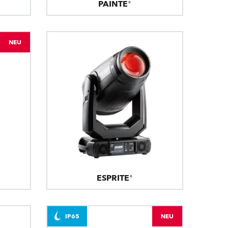
PAINTE®
NEU
ESPRITE®
IP65
NEU