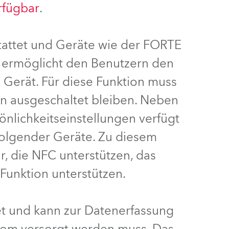
erfügbar
.
Deutschland
attet und Geräte wie der FORTE
Frankreich
s ermöglicht den Benutzern den
Tschechien und Slowakei
 Gerät. Für diese Funktion muss
Internationaler Vertrieb
nn ausgeschaltet bleiben. Neben
nlichkeitseinstellungen verfügt
Global
folgender Geräte. Zu diesem
Europa
r, die NFC unterstützen, das
 Funktion unterstützen.
Russischsprachige Gebiete
Lateinamerika
t und kann zur Datenerfassung
Business Development