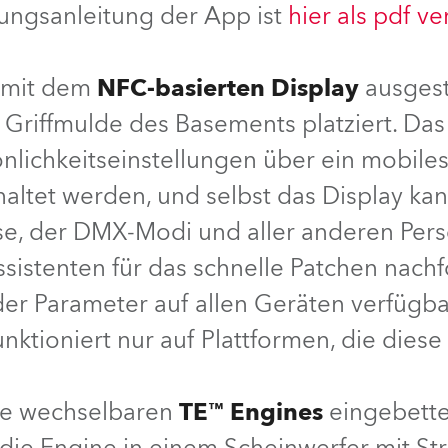
ungsanleitung der App ist
hier als pdf v
e Road
d mit dem
NFC-basierten Display
ausgest
ng's technology SHED
Griffmulde des Basements platziert. Da
ighting
önlichkeitseinstellungen über ein mobiles
ime
haltet werden, und selbst das Display ka
e, der DMX-Modi und aller anderen Persö
utschland
ssistenten für das schnelle Patchen nach
der Parameter auf allen Geräten verfügba
ktioniert nur auf Plattformen, die diese
die wechselbaren
TE™ Engines
eingebette