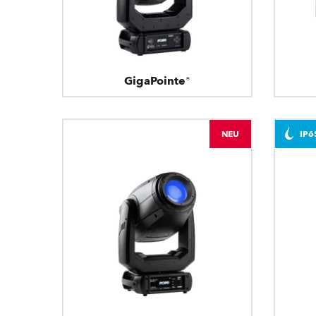
GigaPointe®
NEU
IP6