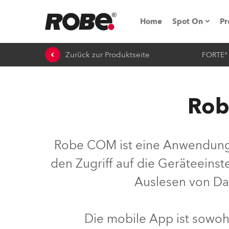
Home
Spot On
Pr
Zurück zur Produktseite
FORTE®
Messen & E
Technische 
Rob
NRG (Next R
Germany
Robe COM ist eine Anwendung
iSeries
den Zugriff auf die Geräteeins
Tipps, Trick
Auslesen von Da
RoboSpot Tu
Die mobile App ist sowoh
Robe On Loc