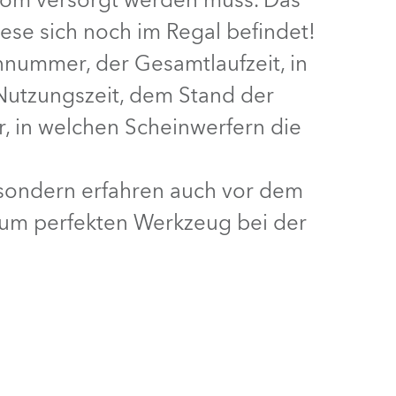
rom versorgt werden muss. Das
ese sich noch im Regal befindet!
BDM
ennummer, der Gesamtlaufzeit, in
 Nutzungszeit, dem Stand der
r, in welchen Scheinwerfern die
 sondern erfahren auch vor dem
zum perfekten Werkzeug bei der