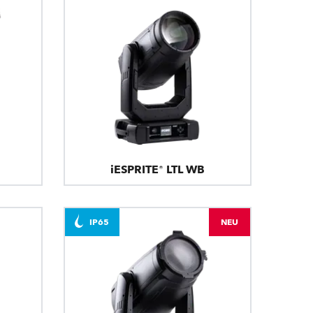
iESPRITE® LTL WB
IP65
NEU