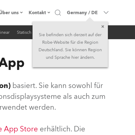
Über uns
Kontakt
Germany
/
DE
inear
Statisch
iSerie
Architektur
Firmenprofil
Hauptsitz
Sie befinden sich derzeit auf der
Robe-Website für die Region
Made in the EU
Hauptsitz & Werk
Deutschland. Sie können Region
 App
und Sprache hier ändern.
Eigentümer
Niederlassungen
Geschichte
Nordamerika und Karibik
on)
basiert. Sie kann sowohl für
Jobs
Mittlerer Osten
ionsdisplaysysteme als auch zum
erwendet werden.
Kariéra (CZ)
Asien & Pazifikregion
Rechtliches
Vereinigtes Königreich und
e App Store
erhältlich. Die
Irland