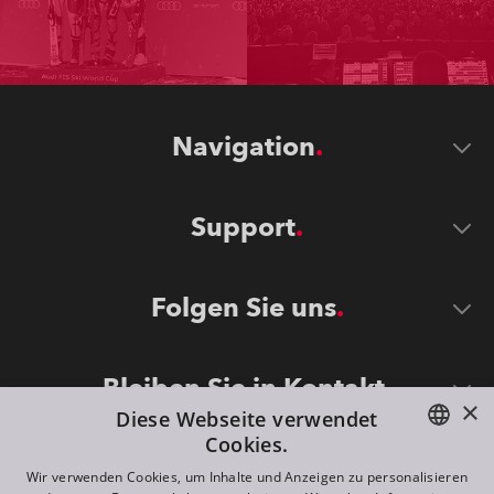
Navigation
Support
Folgen Sie uns
Bleiben Sie in Kontakt
×
Diese Webseite verwendet
Cookies.
ENGLISH
Wir verwenden Cookies, um Inhalte und Anzeigen zu personalisieren