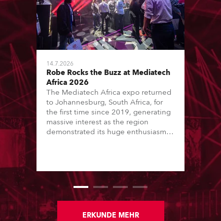
14.7.2026
Robe Rocks the Buzz at Mediatech
Africa 2026
The Mediatech Africa expo returned
to Johannesburg, South Africa, for
the first time since 2019, generating
massive interest as the region
demonstrated its huge enthusiasm
for the world of entertainment
technology and hunger for
knowledge about the related
technologies.
ERKUNDE MEHR