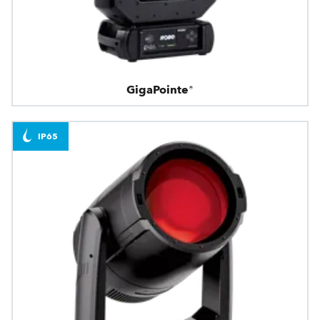
GigaPointe®
IP65