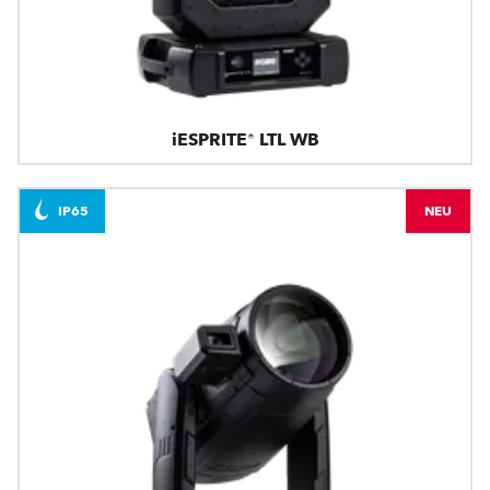
iESPRITE® LTL WB
IP65
NEU