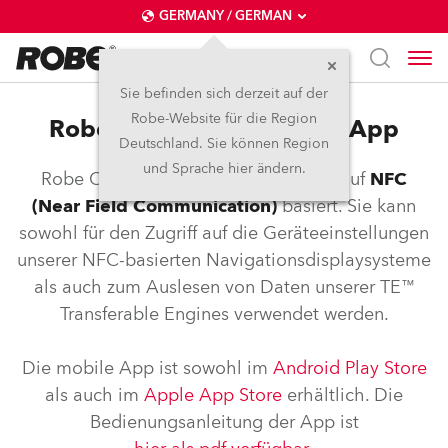
GERMANY / GERMAN
Sie befinden sich derzeit auf der
Robe-Website für die Region
Robe NFC Controller und App
Deutschland. Sie können Region
und Sprache hier ändern.
Robe COM ist eine Anwendung, die auf
NFC
(Near Field Communication)
basiert. Sie kann
sowohl für den Zugriff auf die Geräteeinstellungen
unserer NFC-basierten Navigationsdisplaysysteme
als auch zum Auslesen von Daten unserer TE™
Transferable Engines verwendet werden.
Die mobile App ist sowohl im
Android Play Store
als auch im
Apple App Store
erhältlich. Die
Bedienungsanleitung der App ist