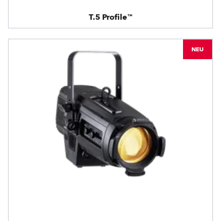
T.5 Profile™
NEU