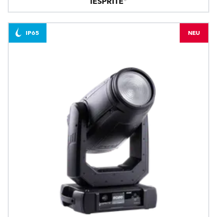
iESPRITE®
IP65
NEU