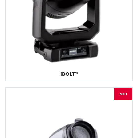
iBOLT™
NEU