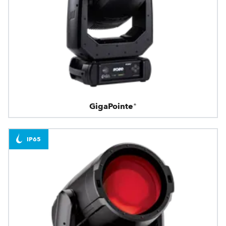
GigaPointe®
IP65