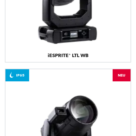
iESPRITE® LTL WB
IP65
NEU