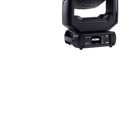
Robe On Th
Robe lighti
ProMotion L
Robe Marit
Avolites De