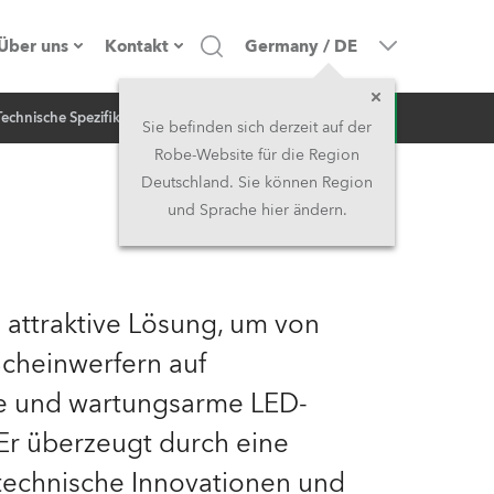
Über uns
Kontakt
Germany
/
DE
Anfrage
Technische Spezifikation
NEWS
Firmenprofil
Hauptsitz
Sie befinden sich derzeit auf der
Robe-Website für die Region
Made in the EU
Hauptsitz & Werk
Deutschland. Sie können Region
und Sprache hier ändern.
Eigentümer
Niederlassungen
Geschichte
Nordamerika und Karibik
 attraktive Lösung, um von
Jobs
Mittlerer Osten
cheinwerfern auf
ige und wartungsarme LED-
Kariéra (CZ)
Asien & Pazifikregion
Er überzeugt durch eine
Rechtliches
Vereinigtes Königreich und
technische Innovationen und
Irland