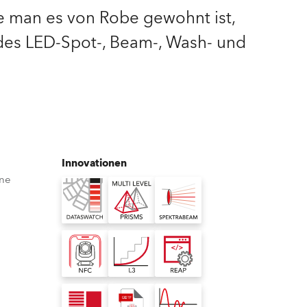
e man es von Robe gewohnt ist,
Deutschland
des LED-Spot-, Beam-, Wash- und
Frankreich
Tschechien und Slowakei
Internationaler Vertrieb
Global
Innovationen
ine
Europa
Russischsprachige Gebiete
Lateinamerika
Business Development