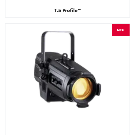
T.5 Profile™
NEU