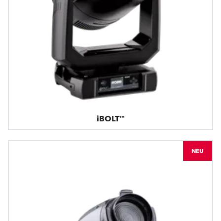
iBOLT™
NEU