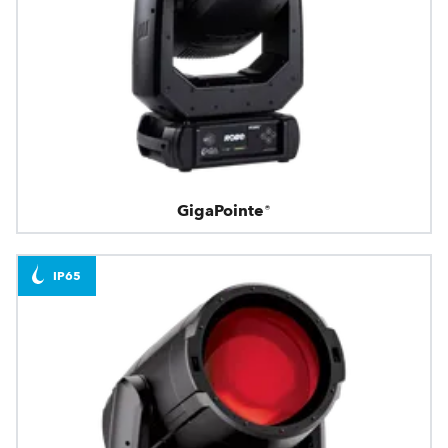
GigaPointe®
IP65