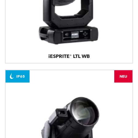
iESPRITE® LTL WB
IP65
NEU