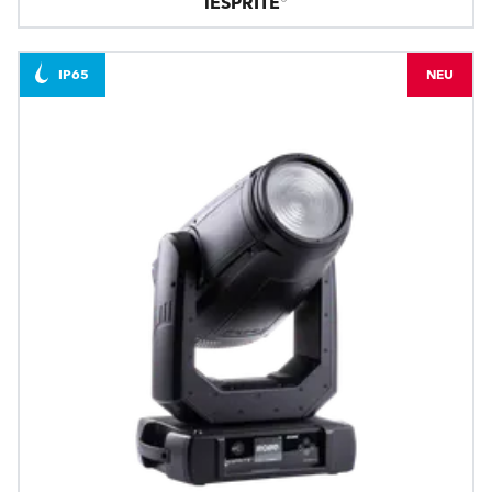
iESPRITE®
IP65
NEU