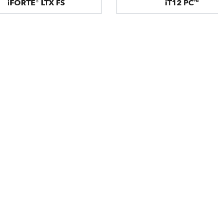
iFORTE® LTX FS
iT12 PC™