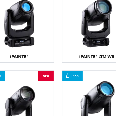
iPAINTE®
iPAINTE® LTM WB
5
NEU
IP65