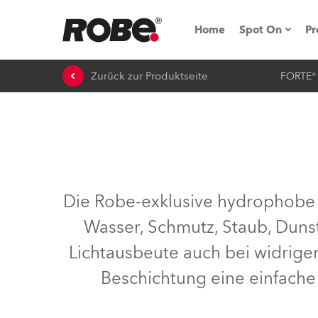
Home
Spot On
Pr
Zurück zur Produktseite
FORTE®
Messen & E
Technische 
NRG (Next R
Germany
Die Robe-exklusive hydrophobe
iSeries
Wasser, Schmutz, Staub, Dunst
Tipps, Trick
Lichtausbeute auch bei widrig
RoboSpot Tu
Beschichtung eine einfach
Robe On Loc