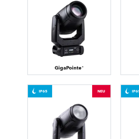
GigaPointe®
IP65
NEU
IP6