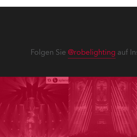
Folgen Sie
@robelighting
auf In