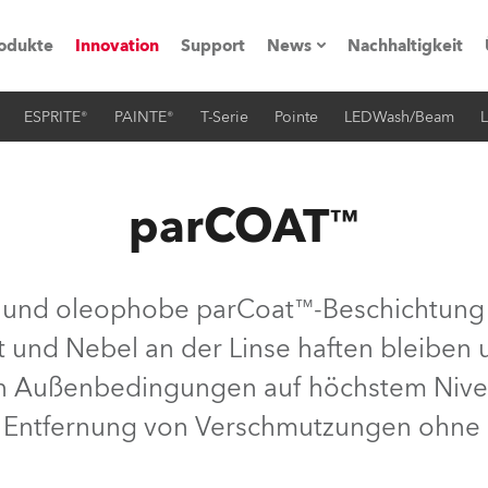
odukte
Innovation
Support
News
Nachhaltigkeit
ESPRITE®
PAINTE®
T-Serie
Pointe
LEDWash/Beam
L
vents
Pressemitteilungen
Trainings & Workshops
Referenz
parCOAT™
obe Generation)
 und oleophobe parCoat™-Beschichtung v
 und Nebel an der Linse haften bleiben u
s und Tutorials
en Außenbedingungen auf höchstem Nivea
torials
e Entfernung von Verschmutzungen ohne 
ation