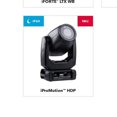
iFORTE® LTX WB
IP65
NEU
iProMotion™ HDP