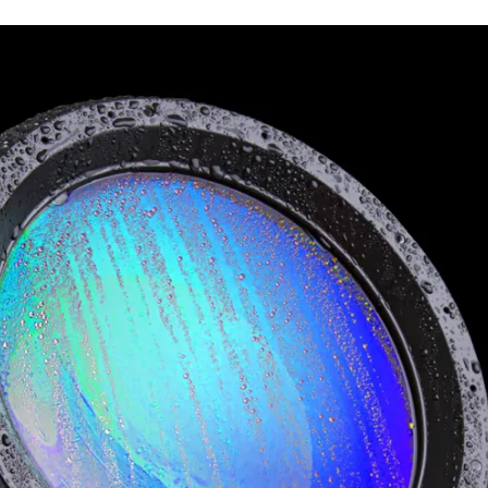
e Road
ng's technology SHED
ighting
ime
utschland