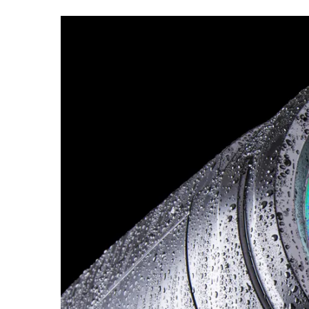
Robe On Th
Robe lighti
ProMotion L
Robe Marit
Avolites De