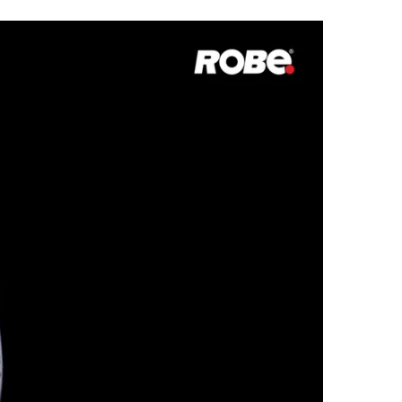
Deutschland
Frankreich
Tschechien und Slowakei
Internationaler Vertrieb
Global
Europa
Russischsprachige Gebiete
Lateinamerika
Business Development