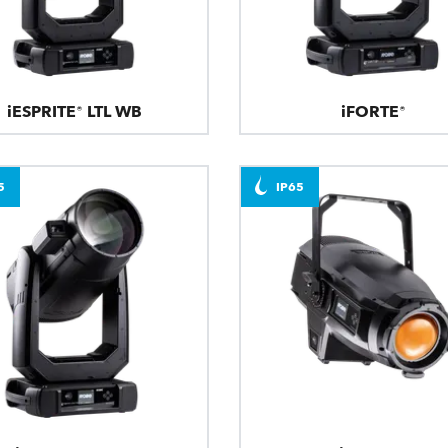
iESPRITE® LTL WB
iFORTE®
5
IP65