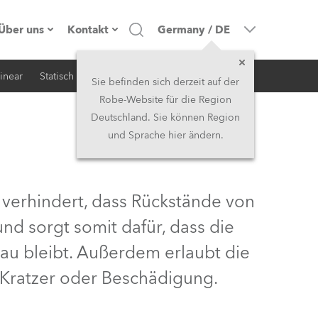
Über uns
Kontakt
Germany
/
DE
inear
Statisch
iSerie
Architektur
Firmenprofil
Hauptsitz
Sie befinden sich derzeit auf der
Robe-Website für die Region
Made in the EU
Hauptsitz & Werk
Deutschland. Sie können Region
und Sprache hier ändern.
Eigentümer
Niederlassungen
Geschichte
Nordamerika und Karibik
erhindert, dass Rückstände von
Jobs
Mittlerer Osten
nd sorgt somit dafür, dass die
u bleibt. Außerdem erlaubt die
Kariéra (CZ)
Asien & Pazifikregion
Kratzer oder Beschädigung.
Rechtliches
Vereinigtes Königreich und
Irland