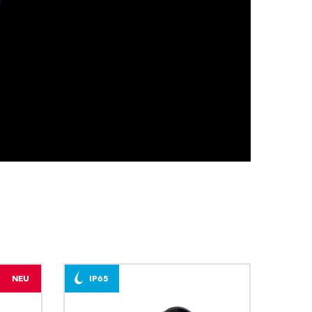
BDM
NEU
IP65