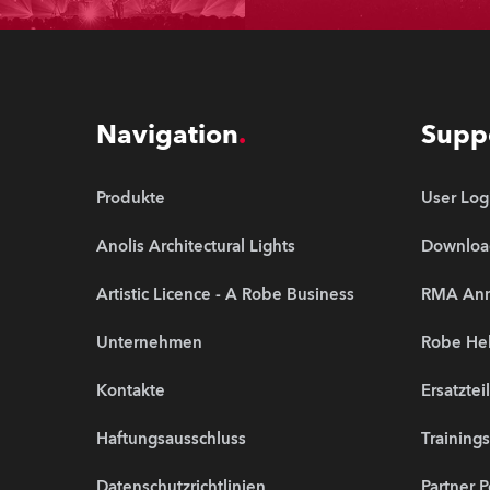
Navigation
Supp
Produkte
User Log
Anolis Architectural Lights
Downloa
Artistic Licence - A Robe Business
RMA An
Unternehmen
Robe Hel
Kontakte
Ersatztei
Haftungsausschluss
Training
Datenschutzrichtlinien
Partner P