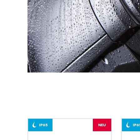
IP65
NEU
IP6