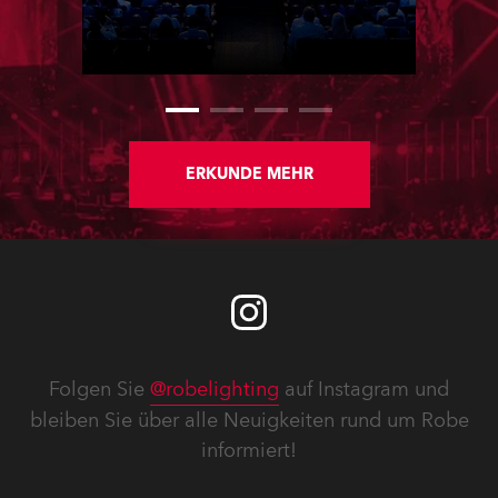
famous contest. The event was
staged for the first time in a new
venue, the DAR Constitution Hall in
Washington DC.
ERKUNDE MEHR
Folgen Sie
@robelighting
auf Instagram und
bleiben Sie über alle Neuigkeiten rund um Robe
informiert!