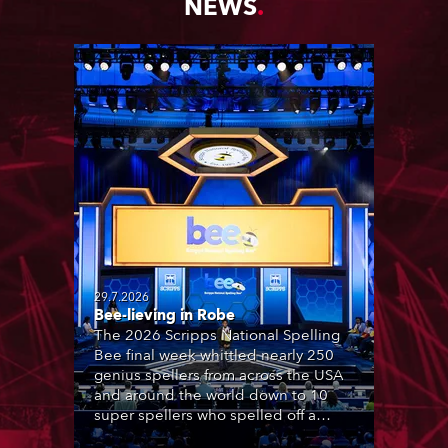
NEWS
29.7.2026
Bee-lieving in Robe
The 2026 Scripps National Spelling
Bee final week whittled nearly 250
genius spellers from across the USA
and around the world down to 10
super spellers who spelled off a
thrilling live televised finale to the