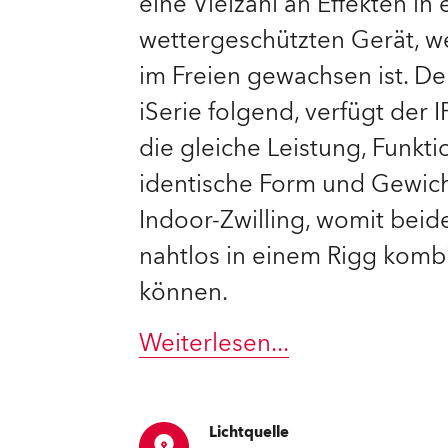
eine Vielzahl an Effekten in
wettergeschützten Gerät, w
e Road
im Freien gewachsen ist. D
ng's technology SHED
iSerie folgend, verfügt der I
ighting
die gleiche Leistung, Funk
identische Form und Gewicht
ime
Indoor-Zwilling, womit beide
utschland
nahtlos in einem Rigg komb
können.
Weiterlesen
...
Lichtquelle