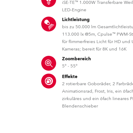
iSE-TE™ 1.000W Transferbare Weiß
LED-Engine
Lichtleistung
bis zu 50.000 lm Gesamtlichtleist
113.000 lx @5m, Cpulse™ PWM-S
für flimmerfreies Licht für HD un
Kameras; bereit für 8K und 16K
Zoombereich
5° - 55°
Effekte
2 rotierbare Goboräder, 2 Farbräd
Animationsrad, Frost, Iris, ein 6fac
zirkuläres und ein 6fach lineares P
TE™ – Robe’s transferbare LED 
HSL™ – HotSp
parCOA
Blendenschieber
Die TE™ Technologie löst das Pro
Die Robe-exklusive hydro
Mittels unserer ein
degradierenden Leistung alternder LE
parCoat™-Beschichtung verhi
Linse mit einem V
MCE™ – Split- und Multicolor-E
MLP™ – Multi-le
Robe NF
den Austausch der Lichtquelle einfach
von Wasser, Schmutz, Staub,
Feldcharakteristik 
dieser in nur wenigen Minuten durchg
Linse haften bleiben und sorg
Beam mit höherer Le