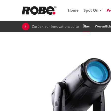
Home
Spot On
Pr
Zurück zur Innovationsseite
Über
Wesentlic
Messen & E
Technische 
NRG (Next R
Germany
iSeries
Tipps, Trick
RoboSpot Tu
Robe On Loc