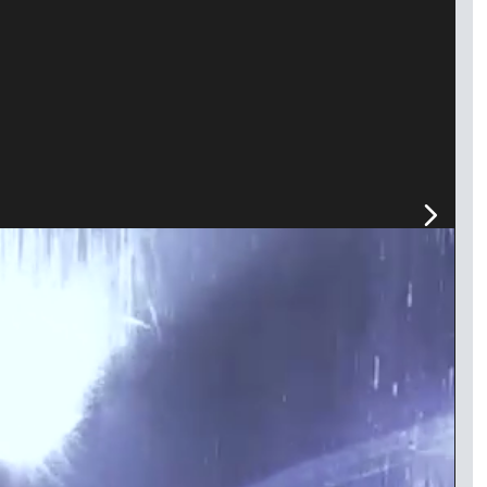
o4™ FC-Modul
 gesamten Zoombereich,
lima im Inneren des Geräts und
bschattung, so
größten Einstellung.
ich durch die ständige Erwärmung
amte Abbildung
chtigkeit im Inneren des Geräts
 Wisch- oder
ansammelt.
en.