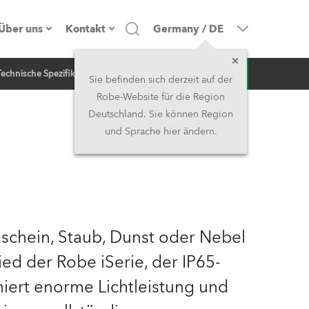
Über uns
Kontakt
Germany
/
DE
Anfrage
Technische Spezifikation
NEWS
Firmenprofil
Hauptsitz
Sie befinden sich derzeit auf der
Robe-Website für die Region
Made in the EU
Hauptsitz & Werk
Deutschland. Sie können Region
und Sprache hier ändern.
Eigentümer
Niederlassungen
Geschichte
Nordamerika und Karibik
Jobs
Mittlerer Osten
chein, Staub, Dunst oder Nebel
Kariéra (CZ)
Asien & Pazifikregion
lied der Robe iSerie, der IP65-
iniert enorme Lichtleistung und
Rechtliches
Vereinigtes Königreich und
Irland