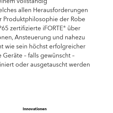
 einem vollständig
elches allen Herausforderungen
Deutschland
er Produktphilosophie der Robe
Frankreich
P65 zertifizierte iFORTE® über
Tschechien und Slowakei
tionen, Ansteuerung und nahezu
 wie sein höchst erfolgreicher
Internationaler Vertrieb
 Geräte – falls gewünscht –
Global
iniert oder ausgetauscht werden
Europa
Russischsprachige Gebiete
Lateinamerika
Innovationen
Business Development