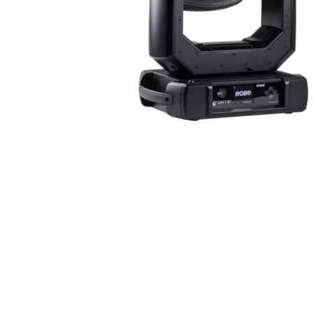
Robe On Th
Robe lighti
ProMotion L
Robe Marit
Avolites De