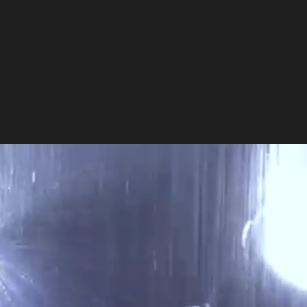
und Rotationssteuerung ist. Das Plan
Frosts und Prismen über den
aktiv das Mikrok
verfügt sogar über eine vollständige A
von der kleinsten bis zur 
verhindert, dass s
dass sich jeder Schieber über die ges
und Abkühlung Feu
bewegen kann, um einen vollständige
Vorhangeffekt zu ermöglich