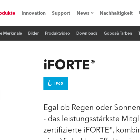
odukte
Innovation
Support
News
Nachhaltigkeit
he Merkmale
Bilder
Produktvideo
Downloads
Gobos&Farben
vents
Pressemitteilungen
Trainings & Workshops
Referenz
iFORTE®
obe Generation)
IP65
s und Tutorials
Egal ob Regen oder Sonnens
- das leistungsstärkste Mitg
torials
zertifizierte iFORTE®, komb
ation