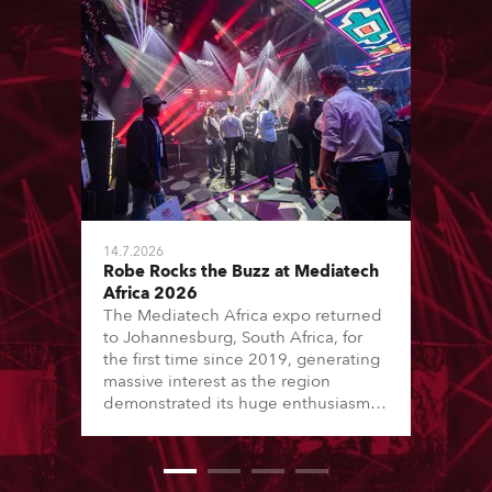
14.7.2026
Robe Rocks the Buzz at Mediatech
Africa 2026
The Mediatech Africa expo returned
to Johannesburg, South Africa, for
the first time since 2019, generating
massive interest as the region
demonstrated its huge enthusiasm
for the world of entertainment
technology and hunger for
knowledge about the related
technologies.