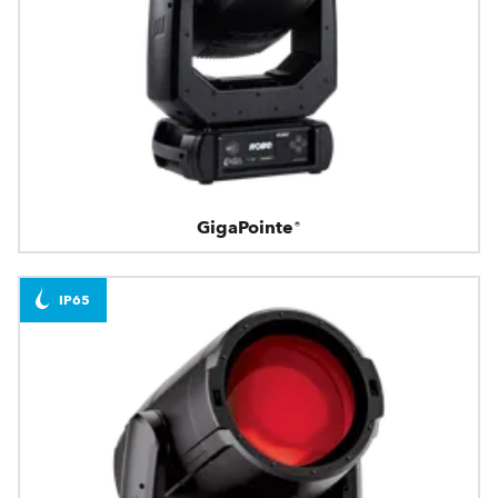
GigaPointe®
IP65