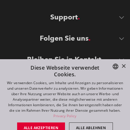
Support
Folgen Sie uns
Bleiben Sie in Kontakt
×
Diese Webseite verwendet
Cookies.
ENGLISH
Wir verwenden Cookies, um Inhalte und Anzeigen zu personalisieren
und unseren Datenverkehr zu analysieren. Wir geben Informationen
DE
über Ihre Nutzung unserer Website auch an unsere Werbe- und
Analysepartner weiter, die diese möglicherweise mit anderen
FR
Informationen kombinieren, die Sie ihnen bereitgestellt haben oder
©
2026
ROBE lighting s.r.o.
die sie im Rahmen Ihrer Nutzung ihrer Dienste gesammelt haben.
RU
Privacy Policy
All rights reserved. Created by
Appio
ALLE AKZEPTIEREN
ALLE ABLEHNEN