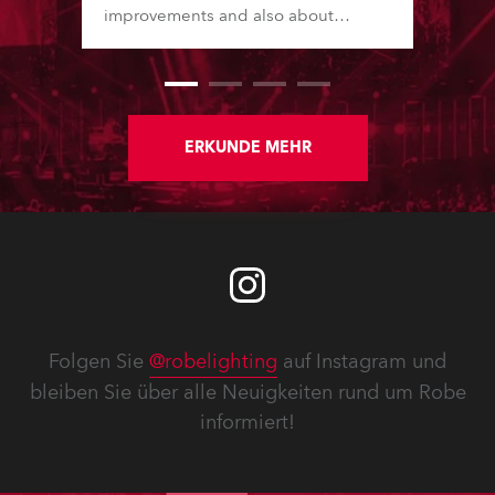
improvements and also about
Software Updates since the last
newsletter.
ERKUNDE MEHR
Folgen Sie
@robelighting
auf Instagram und
bleiben Sie über alle Neuigkeiten rund um Robe
informiert!