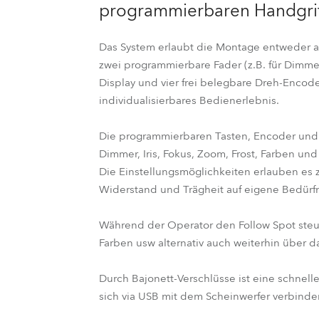
programmierbaren Handgriff
e Road
Das System erlaubt die Montage entweder an
ng's technology SHED
zwei programmierbare Fader (z.B. für Dimmer
Display und vier frei belegbare Dreh-Encode
ighting
individualisierbares Bedienerlebnis.
ime
Die programmierbaren Tasten, Encoder und
Dimmer, Iris, Fokus, Zoom, Frost, Farben un
utschland
Die Einstellungsmöglichkeiten erlauben es 
Widerstand und Trägheit auf eigene Bedürf
Während der Operator den Follow Spot steu
Farben usw alternativ auch weiterhin über d
Durch Bajonett-Verschlüsse ist eine schnell
sich via USB mit dem Scheinwerfer verbinde