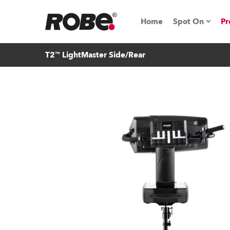
Home
Spot On
Pr
T2™ LightMaster Side/Rear
Messen & E
Technische 
NRG (Next R
Germany
iSeries
Tipps, Trick
RoboSpot Tu
Robe On Loc