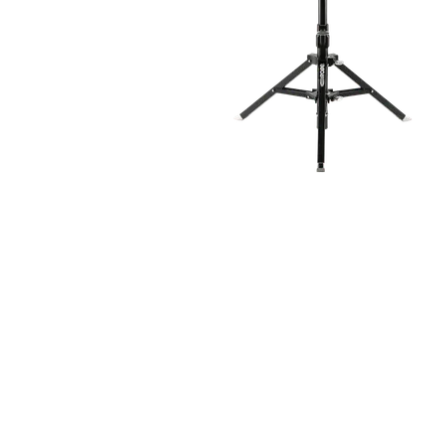
Robe On Th
Robe lighti
ProMotion L
Robe Marit
Avolites De