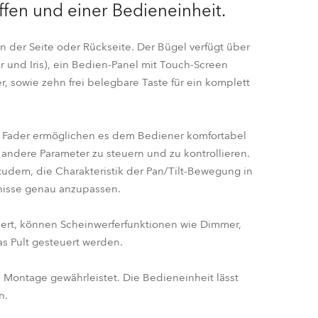
en und einer Bedieneinheit.
Deutschland
 der Seite oder Rückseite. Der Bügel verfügt über
Frankreich
 und Iris), ein Bedien-Panel mit Touch-Screen
r, sowie zehn frei belegbare Taste für ein komplett
Tschechien und Slowakei
Internationaler Vertrieb
 Fader ermöglichen es dem Bediener komfortabel
d andere Parameter zu steuern und zu kontrollieren.
Global
zudem, die Charakteristik der Pan/Tilt-Bewegung in
nisse genau anzupassen.
Europa
ert, können Scheinwerferfunktionen wie Dimmer,
Russischsprachige Gebiete
as Pult gesteuert werden.
Lateinamerika
e Montage gewährleistet. Die Bedieneinheit lässt
n.
Business Development