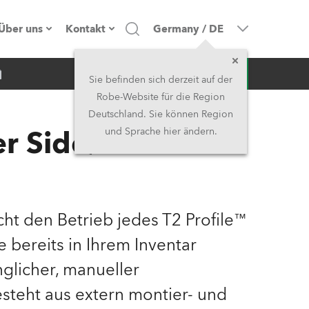
Über uns
Kontakt
Germany
/
DE
Anfrage
Firmenprofil
Hauptsitz
Sie befinden sich derzeit auf der
Robe-Website für die Region
Made in the EU
Hauptsitz & Werk
Deutschland. Sie können Region
r Side/Rear
und Sprache hier ändern.
Eigentümer
Niederlassungen
Geschichte
Nordamerika und Karibik
Jobs
Mittlerer Osten
ht den Betrieb jedes T2 Profile™
e bereits in Ihrem Inventar
Kariéra (CZ)
Asien & Pazifikregion
glicher, manueller
Rechtliches
Vereinigtes Königreich und
esteht aus extern montier- und
Irland