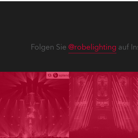
Folgen Sie
@robelighting
auf In