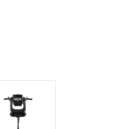
GDTF – General Device Type 
Das General Device Type Format sc
einheitliche Definition für den Austausc