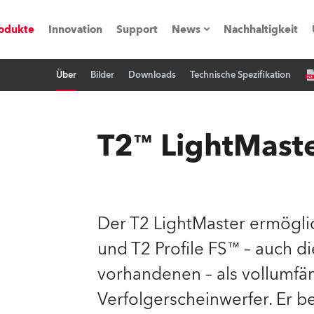
odukte
Innovation
Support
News
Nachhaltigkeit
Über
Bilder
Downloads
Technische Spezifikation
vents
Pressemitteilungen
Trainings & Workshops
Referenz
T2™ LightMaste
obe Generation)
Der T2 LightMaster ermöglic
s und Tutorials
und T2 Profile FS™ – auch di
torials
vorhandenen – als vollumfän
Verfolgerscheinwerfer. Er b
ation