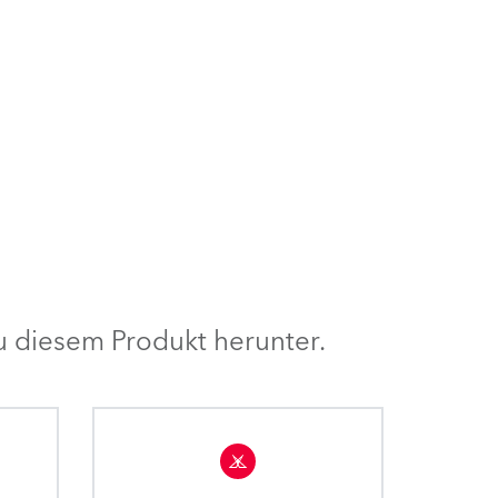
e z.B. Moving
sbar und wurde
kelt.
 diesem Produkt herunter.