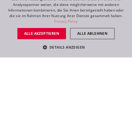
Analysepartner weiter, die diese möglicherweise mit anderen
FR
Informationen kombinieren, die Sie ihnen bereitgestellt haben oder
die sie im Rahmen Ihrer Nutzung ihrer Dienste gesammelt haben.
RU
Privacy Policy
ALLE AKZEPTIEREN
ALLE ABLEHNEN
DETAILS ANZEIGEN
Folgen Sie
@robelighting
auf Instagram und
bleiben Sie über alle Neuigkeiten rund um Robe
informiert!