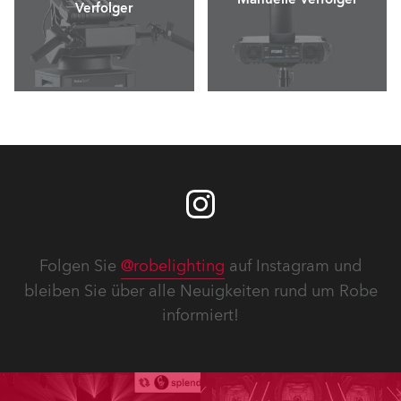
Verfolger
Folgen Sie
@robelighting
auf Instagram und
bleiben Sie über alle Neuigkeiten rund um Robe
informiert!