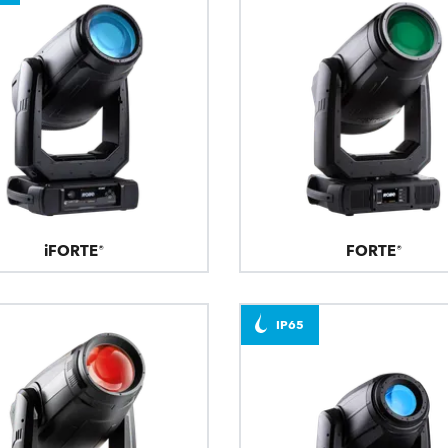
e Road
ng's technology SHED
ighting
ime
utschland
iFORTE®
FORTE®
IP65