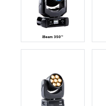
iBeam 350™