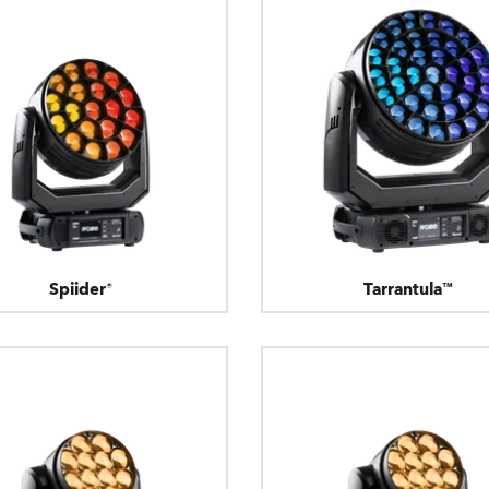
Spiider®
Tarrantula™