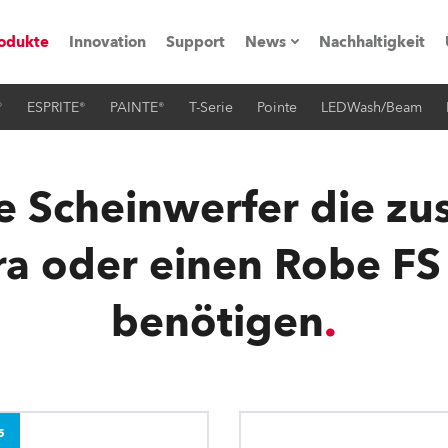
odukte
Innovation
Support
News
Nachhaltigkeit
®
ESPRITE®
PAINTE®
T-Serie
Pointe
LEDWash/Beam
vents
Pressemitteilungen
Trainings & Workshops
Referenz
e Scheinwerfer die zus
obe Generation)
 oder einen Robe FS
benötigen
s und Tutorials
torials
ation
5