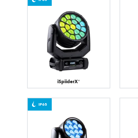
iSpiiderX®
IP65