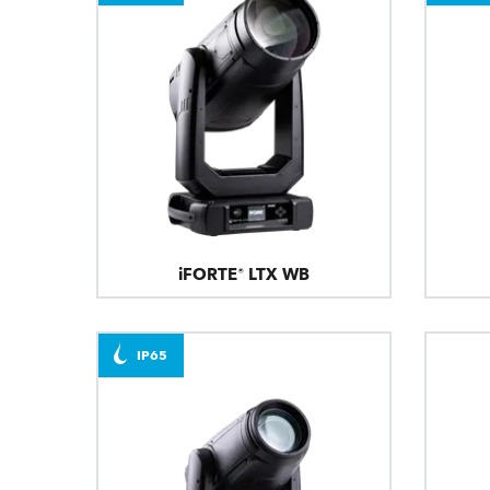
Robe On Th
Robe lighti
ProMotion L
Robe Marit
Avolites De
iFORTE® LTX WB
IP65