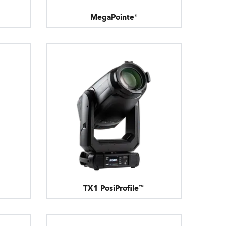
MegaPointe®
TX1 PosiProfile™