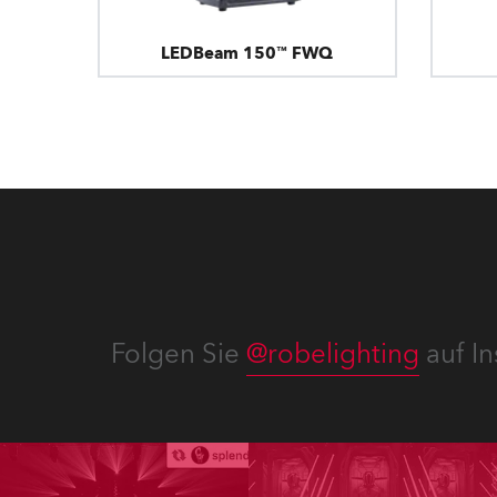
LEDBeam 150™ FWQ
Folgen Sie
@robelighting
auf In