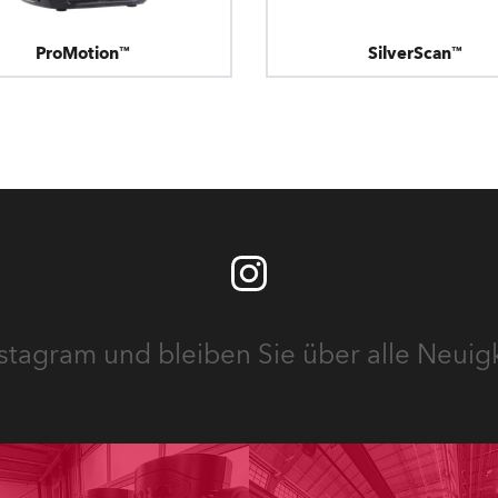
ProMotion™
SilverScan™
stagram und bleiben Sie über alle Neuig