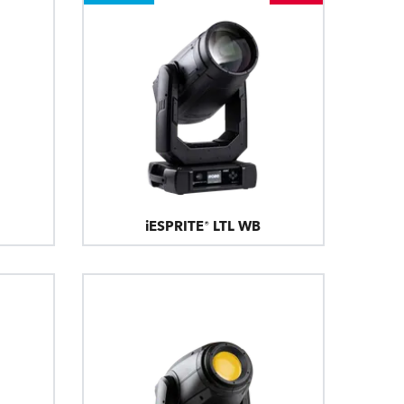
Deutschland
Frankreich
Tschechien und Slowakei
Internationaler Vertrieb
Global
iESPRITE® LTL WB
Europa
Russischsprachige Gebiete
Lateinamerika
Business Development