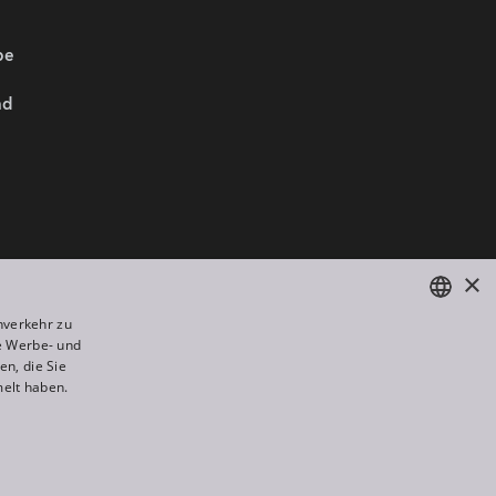
be
nd
Wir sind Mitglied von:
×
nverkehr zu
e Werbe- und
ENGLISH
n, die Sie
DE
melt haben.
FR
All rights reserved. Created by
Appio
RU