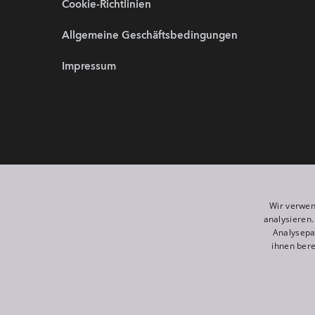
Cookie-Richtlinien
Allgemeine Geschäftsbedingungen
Impressum
Partnerwebsites:
Wir sind 
Wir verwen
analysieren
Analysepa
ihnen bere
©
2026
ROBE lighting s.r.o.