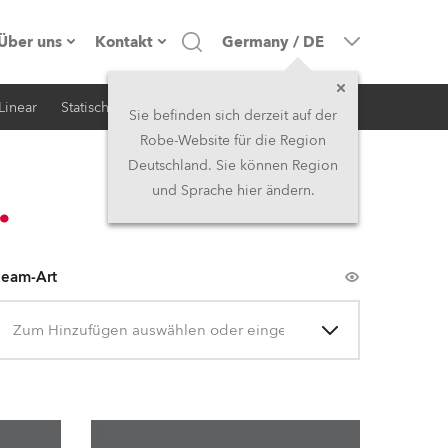
Über uns
Kontakt
Germany
/
DE
Linear
Statisch
iSerie
Architektur
Firmenprofil
Hauptsitz
Sie befinden sich derzeit auf der
Robe-Website für die Region
Made in the EU
Hauptsitz & Werk
Deutschland. Sie können Region
und Sprache hier ändern.
Eigentümer
Niederlassungen
Geschichte
Nordamerika und Karibik
eam-Art
Jobs
Mittlerer Osten
Zum Hinzufügen auswählen oder eingeben
Kariéra (CZ)
Asien & Pazifikregion
Rechtliches
Vereinigtes Königreich und
Irland