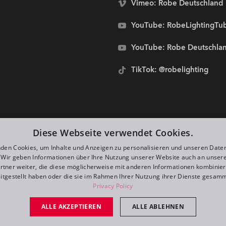
Vimeo: Robe Deutschland
YouTube: RobeLightingTu
YouTube: Robe Deutschla
TikTok: @robelighting
stolze Sponsoren von:
Diese Webseite verwendet Cookies.
den Cookies, um Inhalte und Anzeigen zu personalisieren und unseren Date
. Wir geben Informationen über Ihre Nutzung unserer Website auch an unser
rtner weiter, die diese möglicherweise mit anderen Informationen kombiniere
itgestellt haben oder die sie im Rahmen Ihrer Nutzung ihrer Dienste gesam
Privacy Policy
ALLE AKZEPTIEREN
ALLE ABLEHNEN