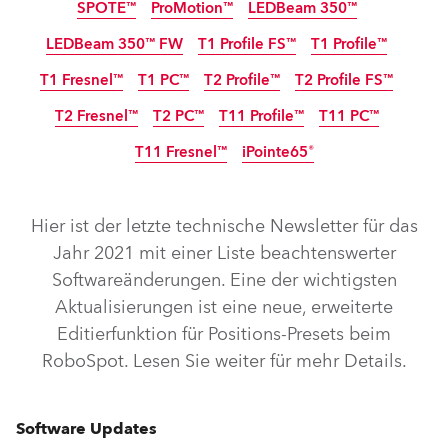
SPOTE™
ProMotion™
LEDBeam 350™
LEDBeam 350™ FW
T1 Profile FS™
T1 Profile™
Abgekündigt
T1 Fresnel™
T1 PC™
T2 Profile™
T2 Profile FS™
T2 Fresnel™
T2 PC™
T11 Profile™
T11 PC™
T11 Fresnel™
iPointe65®
IP65
Abgekündigt
Hier ist der letzte technische Newsletter für das
Jahr 2021 mit einer Liste beachtenswerter
Softwareänderungen. Eine der wichtigsten
RoboSpot™
FORTE® FS
ESPRITE®
FORTE®
Aktualisierungen ist eine neue, erweiterte
ESPRITE® Fresnel
ESPRITE® PC
ESPRITE® FS
CUETE®
Editierfunktion für Positions-Presets beim
LEDBeam 350™
ProMotion™
SPOTE™
RoboSpot. Lesen Sie weiter für mehr Details.
LEDBeam 350™ FW
T1 Profile FS™
T1 Profile™
T2 Profile FS™
T1 Fresnel™
T2 Profile™
T1 PC™
Software Updates