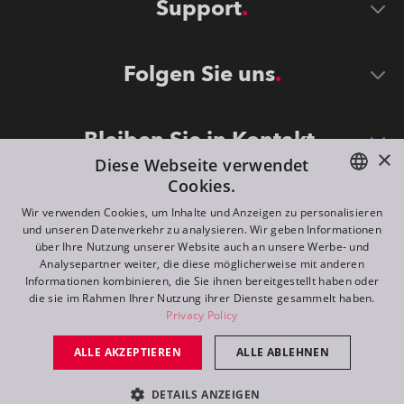
Support
Folgen Sie uns
Bleiben Sie in Kontakt
×
Diese Webseite verwendet
Cookies.
ENGLISH
Wir verwenden Cookies, um Inhalte und Anzeigen zu personalisieren
und unseren Datenverkehr zu analysieren. Wir geben Informationen
DE
über Ihre Nutzung unserer Website auch an unsere Werbe- und
Analysepartner weiter, die diese möglicherweise mit anderen
FR
Informationen kombinieren, die Sie ihnen bereitgestellt haben oder
©
2026
ROBE lighting s.r.o.
die sie im Rahmen Ihrer Nutzung ihrer Dienste gesammelt haben.
RU
Privacy Policy
All rights reserved. Created by
Appio
ALLE AKZEPTIEREN
ALLE ABLEHNEN
Switch to desktop mode
DETAILS ANZEIGEN