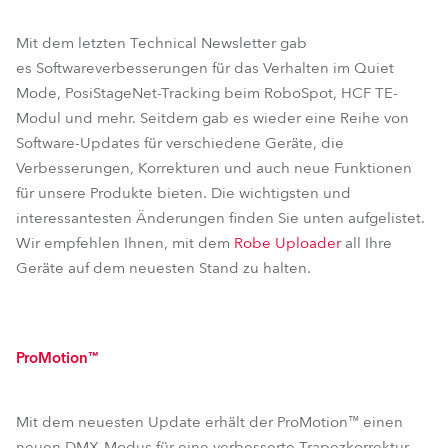
T11 Profile™
T2 Fresnel™
T11 PC™
T2 PC™
Mit dem letzten Technical Newsletter gab
T11 Fresnel™
iPointe65®
es Softwareverbesserungen für das Verhalten im Quiet
Mode, PosiStageNet-Tracking beim RoboSpot, HCF TE-
Modul und mehr. Seitdem gab es wieder eine Reihe von
Software-Updates für verschiedene Geräte, die
Verbesserungen, Korrekturen und auch neue Funktionen
für unsere Produkte bieten. Die wichtigsten und
interessantesten Änderungen finden Sie unten aufgelistet.
Wir empfehlen Ihnen, mit dem
Robe Uploader
all Ihre
Geräte auf dem neuesten Stand zu halten.
ProMotion™
Mit dem neuesten Update erhält der ProMotion™ einen
neuen DMX-Modus für eine verbesserte Trapezkorrektur.