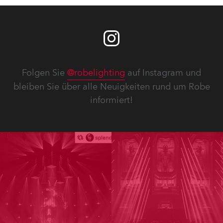
Folgen Sie
@robelighting
auf Instagram und
bleiben Sie über alle Neuigkeiten rund um Robe
informiert!