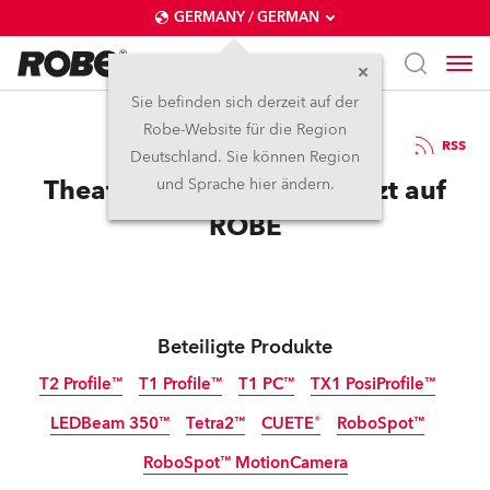
GERMANY / GERMAN
Sie befinden sich derzeit auf der
Robe-Website für die Region
17.6.2026
RSS
Deutschland. Sie können Region
Theater aan de Parade setzt auf
und Sprache hier ändern.
ROBE
Beteiligte Produkte
T2 Profile™
T1 Profile™
T1 PC™
TX1 PosiProfile™
LEDBeam 350™
Tetra2™
CUETE®
RoboSpot™
RoboSpot™ MotionCamera