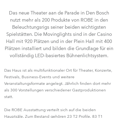
Das neue Theater aan de Parade in Den Bosch
nutzt mehr als 200 Produkte von ROBE in den
Beleuchtungsrigs seiner beiden wichtigsten
Spielstätten. Die Movinglights sind in der Casino
Hall mit 920 Plätzen und in der Plein Hall mit 400
Plätzen installiert und bilden die Grundlage für ein
vollständig LED-basiertes Bühnenlichtsystem.
TX1 PosiProfile™
T2 Profile™
T1 Profile™
T1 PC™
Das Haus ist als multifunktionaler Ort für Theater, Konzerte,
LEDBeam 350™
RoboSpot™
Tetra2™
CUETE®
Festivals, Business-Events und weitere
Veranstaltungsformate angelegt. Jährlich finden dort mehr
RoboSpot™ MotionCamera
als 300 Vorstellungen verschiedener Gastproduktionen
statt.
Die ROBE Ausstattung verteilt sich auf die beiden
Hauptsäle. Zum Bestand gehören 23 T2 Profile, 83 T1