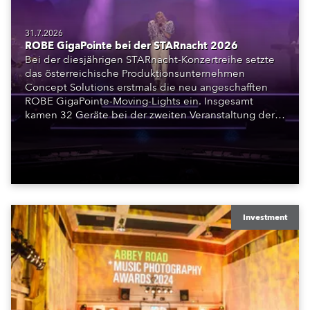
31.7.2026
ROBE GigaPointe bei der STARnacht 2026
Bei der diesjährigen STARnacht-Konzertreihe setzte
das österreichische Produktionsunternehmen
Concept Solutions erstmals die neu angeschafften
ROBE GigaPointe-Moving-Lights ein. Insgesamt
kamen 32 Geräte bei der zweiten Veranstaltung der
Reihe am Wörthersee in Klagenfurt zum Einsatz.
Ergänzt wurden sie durch iFORTE, iPAINTE LTM,
Spiider und iSpiider aus dem Mietpark des
Unternehmens.
Investment