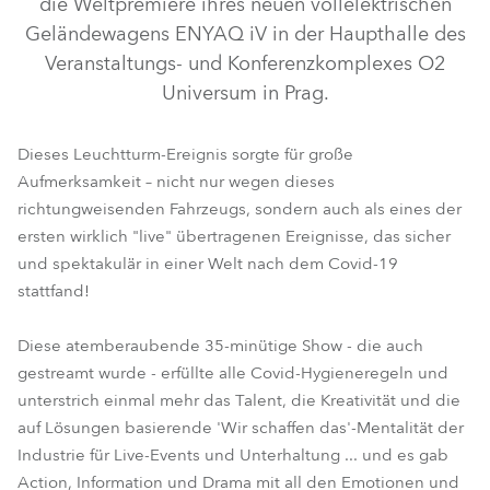
die Weltpremiere ihres neuen vollelektrischen
Geländewagens ENYAQ iV in der Haupthalle des
Veranstaltungs- und Konferenzkomplexes O2
Universum in Prag.
Dieses Leuchtturm-Ereignis sorgte für große
Aufmerksamkeit – nicht nur wegen dieses
richtungweisenden Fahrzeugs, sondern auch als eines der
ersten wirklich "live" übertragenen Ereignisse, das sicher
und spektakulär in einer Welt nach dem Covid-19
MegaPointe®
BMFL™ Spot
RoboSpot™
stattfand!
Diese atemberaubende 35-minütige Show - die auch
gestreamt wurde - erfüllte alle Covid-Hygieneregeln und
unterstrich einmal mehr das Talent, die Kreativität und die
auf Lösungen basierende 'Wir schaffen das'-Mentalität der
Industrie für Live-Events und Unterhaltung ... und es gab
Action, Information und Drama mit all den Emotionen und