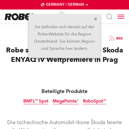
GERMANY / GERMAN
Sie befinden sich derzeit auf der
Robe-Website für die Region
21.9.2020
RSS
Deutschland. Sie können Region
Robe sorgt für Glanz bei der Skoda
und Sprache hier ändern.
ENYAQ iV Weltpremiere in Prag
Beteiligte Produkte
BMFL™ Spot
MegaPointe®
RoboSpot™
Abgekündigt
Die tschechische Automobil-Ikone Škoda feierte