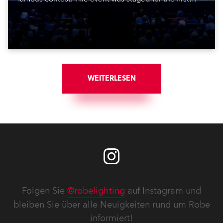
time in a new venue, the DAR Constitution Hall in
Washington DC.
WEITERLESEN
Folgen Sie
@robelighting
auf Instagram und
bleiben Sie über alle Neuigkeiten rund um Robe
informiert!