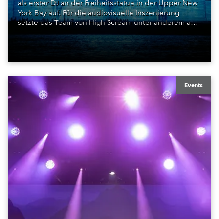
als erster DJ an der Freiheitsstatue in der Upper New
York Bay auf. Für die audiovisuelle Inszenierung
setzte das Team von High Scream unter anderem auf
ROBE iBOLT, MegaPointe und iSpiiderX. Die
Performance knüpfte an Canitrots „Monumental“-
Konzept an und verband elektronische Musik, Licht,
Laser und Tanz mit einem der bekanntesten
Monumente der Welt.
Events