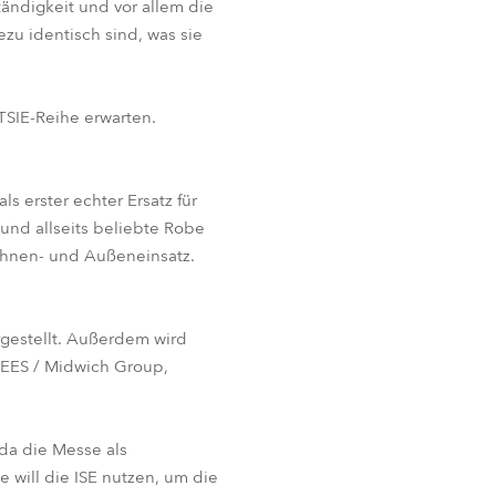
ändigkeit und vor allem die
ezu identisch sind, was sie
BDM
SIE-Reihe erwarten.
ls erster echter Ersatz für
nd allseits beliebte Robe
Bühnen- und Außeneinsatz.
gestellt. Außerdem wird
&EES / Midwich Group,
da die Messe als
 will die ISE nutzen, um die