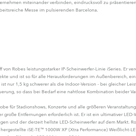
nternehmen miteinander verbinden, eindrucksvoll zu präsentiere
rbeitsreiche Messe im pulsierenden Barcelona.
f von Robes leistungsstarker IP-Scheinwerfer-Linie iSeries. Er ve
fekte und ist so für alle Herausforderungen im Außenbereich, ei
ist nur 1,5 kg schwerer als die Indoor-Version - bei gleicher Lei
erung, so dass bei Bedarf eine nahtlose Kombination beider Var
be für Stadionshows, Konzerte und alle größeren Veranstaltung
er große Entfernungen erforderlich ist. Er ist ein ultimativer L
gen und der derzeit hellste LED-Scheinwerfer auf dem Markt. R
nd hergestellte iSE-TE™ 1000W XP (Xtra Performance) Weißlich