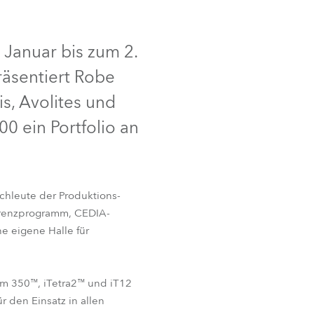
IP65
NEU
Deutschland
 Januar bis zum 2.
Frankreich
räsentiert Robe
Tschechien und Slowakei
, Avolites und
0 ein Portfolio an
Internationaler Vertrieb
Global
achleute der Produktions-
Europa
erenzprogramm, CEDIA-
T32 Cyc™
FOOTSIE1™
e eigene Halle für
Russischsprachige Gebiete
Lateinamerika
am 350™, iTetra2™ und iT12
ür den Einsatz in allen
Business Development