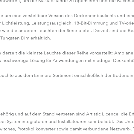
ntwickelt, um die Mastabstände zu optimieren und die Nachhalt
e um eine verstellbare Version des Deckeneinbaulichts und ein
r Lichtleistung, Leistungsausgleich, 18-Bit-Dimmung und TV-orie
wie die anderen Leuchten der Serie bietet. Derzeit sind die B
ungsten Dim erhältlich.
erzeit die kleinste Leuchte dieser Reihe vorgestellt: Ambiane® 
tiv hochwertige Lösung für Anwendungen mit niedriger Deckenh
Leuchte aus dem Eminere-Sortiment einschließlich der Bodenein
hörig und auf dem Stand vertreten sind Artistic Licence, die Er
ei Systemintegratoren und Installateuren sehr beliebt. Das Unt
 Switches, Protokollkonverter sowie damit verbundene Netzwerk-