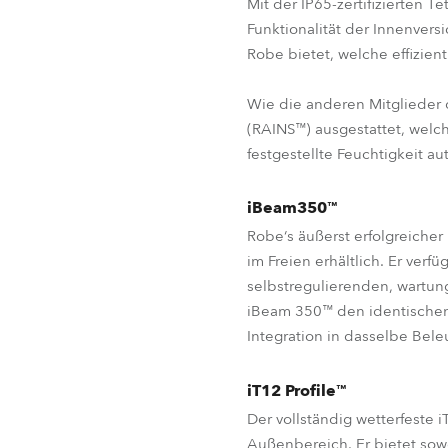
Mit der IP65-zertifizierten T
Funktionalität der Innenvers
Robe bietet, welche effizie
Wie die anderen Mitglieder d
(RAINS™) ausgestattet, welch
festgestellte Feuchtigkeit au
iBeam350™
Robe‘s äußerst erfolgreiche
im Freien erhältlich. Er ver
selbstregulierenden, wartung
iBeam 350™ den identischen
Integration in dasselbe Bel
iT12 Profile™
Der vollständig wetterfeste i
Außenbereich. Er bietet sowo