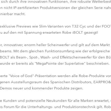
ch durch ihre innovativen Funktionen, ihre robuste Wetterbest
n nicht IP-zertifizierten Produktversionen der gleichen Serie nah
inierbar macht.
xklusive Previews wie Slim-Varianten von T32 Cyc und der FOOT
u auf den mit Spannung erwarteten Robe iBOLT gezeigt!
er, innovativer, enorm heller Scheinwerfer und gilt auf dem Markt a
eams. Mit dem gleichen Funktionsumfang wie der erfolgreiche u
iBOLT als Beam-, Spot-, Wash- und Effektscheinwerfer für den 
 wurde er bereits als "MegaPointe der Superlative" beschrieben.
rte "Voice of God"-Präsentation werden alle Robe-Produkte vor
egenen Ausstellungsraum des Spanischen Distributors, EARPRO
d Demos neuer und kommender Produkte zeigen.
he Kunden und potenzielle Neukunden für alle Marken erwartet, 
 Forum für die Unterhaltungs- und Produktionstechnik gilt. Robe