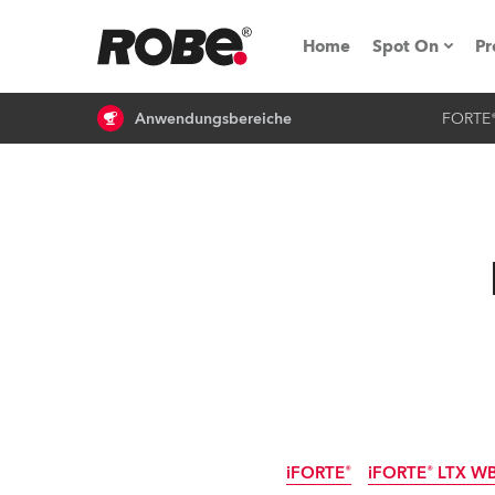
Home
Spot On
Pr
Anwendungsbereiche
FORTE
Messen & E
Technische 
NRG (Next R
Germany
iSeries
Tipps, Trick
RoboSpot Tu
iFORTE®
iFORTE® LTX W
Robe On Loc