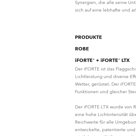
Synergien, die alle seine U
sich auf eine lebhafte und a
PRODUKTE
ROBE
iFORTE
®
+ iFORTE
®
LTX
Der iFORTE ist das Flaggschif
Lichtleistung und diverse Ef
Wetter, gerüstet. Der iFORTE 
Funktionen und gleicher Steu
Der iFORTE LTX wurde von Ro
eine hohe Lichtintensität üb
Reichweite für alle Umgebun
entwickelte, patentierte u