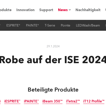
odukte
Innovation
Support
News
Nachhaltigkeit
®
ESPRITE®
PAINTE®
T-Serie
Pointe
LEDWash/Beam
vents
Pressemitteilungen
Trainings & Workshops
Referenz
29.1.2024
obe Generation)
Robe auf der ISE 202
s und Tutorials
Beteiligte Produkte
torials
B
iESPRITE®
iPAINTE®
iBeam 350™
iTetra2™
iT12 Profile™
ation