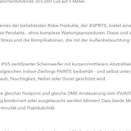
branchenführende 355.000 Lux auf 5 Meter.
on eines der beliebtesten Robe-Produkte, der iESPRITE, bietet ei
oor-Pendants - ohne komplexe Wartungsprozeduren. Diese und a
 Stress und die Komplikationen, die mit der Außenbeleuchtung 
 IP65-zertifizierter Scheinwerfer mit kurzem/mittlerem Abstrahlw
folgreichen Indoor-Zwillings PAINTE beibehält - und selbst unt
aub, Feuchtigkeit, Nebel oder Dunst geschützt wird.
ie gleicher Footprint und gleiche DMX-Ansteuerung vom iPAINT
igg kombiniert oder ausgetauscht werden können! Dass beide M
ntinuität und Praktikabilität.