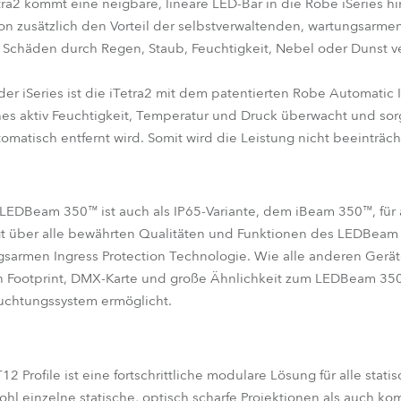
etra2 kommt eine neigbare, lineare LED-Bar in die Robe iSeries hi
ion zusätzlich den Vorteil der selbstverwaltenden, wartungsarm
nt Schäden durch Regen, Staub, Feuchtigkeit, Nebel oder Dunst v
er iSeries ist die iTetra2 mit dem patentierten Robe Automatic 
es aktiv Feuchtigkeit, Temperatur und Druck überwacht und sorg
tomatisch entfernt wird. Somit wird die Leistung nicht beeinträch
r LEDBeam 350™ ist auch als IP65-Variante, dem iBeam 350™, für
fügt über alle bewährten Qualitäten und Funktionen des LEDBeam
sarmen Ingress Protection Technologie. Wie alle anderen Geräte
 Footprint, DMX-Karte und große Ähnlichkeit zum LEDBeam 350
euchtungssystem ermöglicht.
T12 Profile ist eine fortschrittliche modulare Lösung für alle stat
hl einzelne statische, optisch scharfe Projektionen als auch k