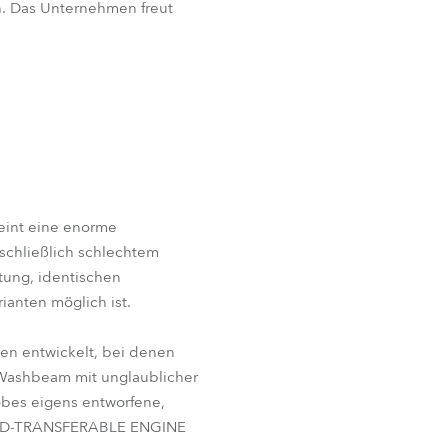
n. Das Unternehmen freut
reint eine enorme
nschließlich schlechtem
stung, identischen
ianten möglich ist.
en entwickelt, bei denen
ED-Washbeam mit unglaublicher
obes eigens entworfene,
t-LED-TRANSFERABLE ENGINE