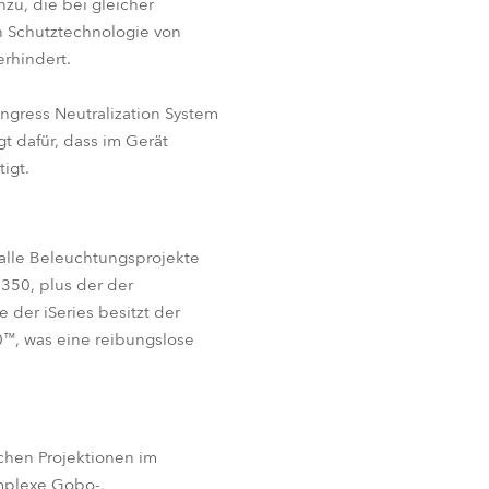
nzu, die bei gleicher
en Schutztechnologie von
erhindert.
Ingress Neutralization System
t dafür, dass im Gerät
tigt.
 alle Beleuchtungsprojekte
 350, plus der der
 der iSeries besitzt der
™, was eine reibungslose
ischen Projektionen im
omplexe Gobo-,