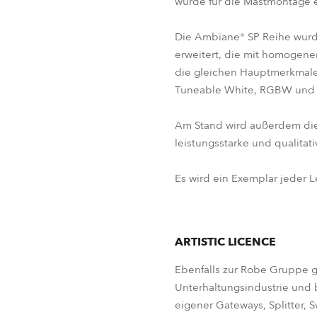
wurde für die Mastmontage e
Die Ambiane® SP Reihe wurd
erweitert, die mit homogene
die gleichen Hauptmerkmale 
Tuneable White, RGBW und T
Am Stand wird außerdem die d
leistungsstarke und qualita
Es wird ein Exemplar jeder 
ARTISTIC LICENCE
Ebenfalls zur Robe Gruppe ge
Unterhaltungsindustrie und b
eigener Gateways, Splitter,