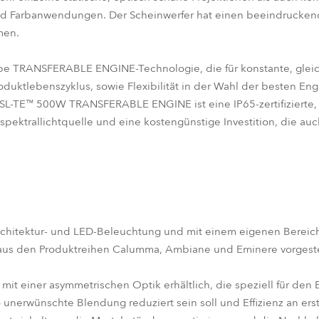
d Farbanwendungen. Der Scheinwerfer hat einen beeindrucken
men.
 Robe TRANSFERABLE ENGINE-Technologie, die für konstante, gle
oduktlebenszyklus, sowie Flexibilität in der Wahl der besten Engi
L-TE™ 500W TRANSFERABLE ENGINE ist eine IP65-zertifizierte, 
pektrallichtquelle und eine kostengünstige Investition, die auc
Architektur- und LED-Beleuchtung und mit einem eigenen Bereic
aus den Produktreihen Calumma, Ambiane und Eminere vorgeste
 mit einer asymmetrischen Optik erhältlich, die speziell für den 
nerwünschte Blendung reduziert sein soll und Effizienz an erste