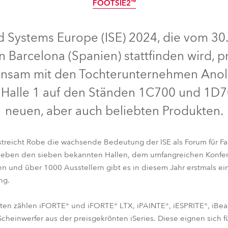
FOOTSIE2™
IP65
IP65
IP65
IP65
e Road
IP65
d Systems Europe (ISE) 2024, die vom 30.
ng's technology SHED
n Barcelona (Spanien) stattfinden wird, p
ighting
insam mit den Tochterunternehmen Anolis
in Halle 1 auf den Ständen 1C700 und 1D70
ime
neuen, aber auch beliebten Produkten.
utschland
rstreicht Robe die wachsende Bedeutung der ISE als Forum für F
 Neben den sieben bekannten Hallen, dem umfangreichen Konf
B
iESPRITE®
iPAINTE®
iBeam 350™
iTetra2™
iT12 Profile™
n und über 1000 Ausstellern gibt es in diesem Jahr erstmals ein
FOOTSIE2™
ng.
kten zählen iFORTE
®
und iFORTE
®
LTX, iPAINTE
®
, iESPRITE
®
, iBe
te Scheinwerfer aus der preisgekrönten iSeries. Diese eignen sich f