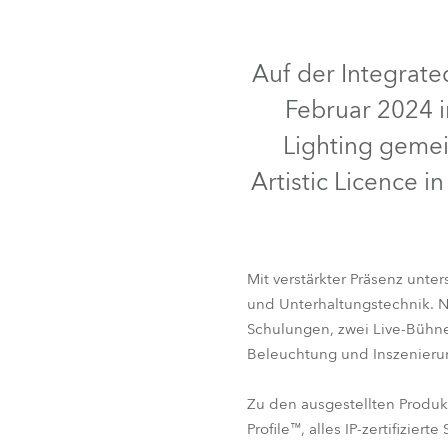
IP65
IP65
IP65
Robe On Th
Auf der Integrate
Robe lighti
Februar 2024 i
ProMotion L
Lighting geme
Artistic Licence 
Robe Marit
Avolites De
Mit verstärkter Präsenz unte
und Unterhaltungstechnik.
iFORTE®
iFORTE® LTX W
Schulungen, zwei Live-Bühne
Beleuchtung und Inszenieru
Zu den ausgestellten Produ
Profile™, alles IP-zertifizier