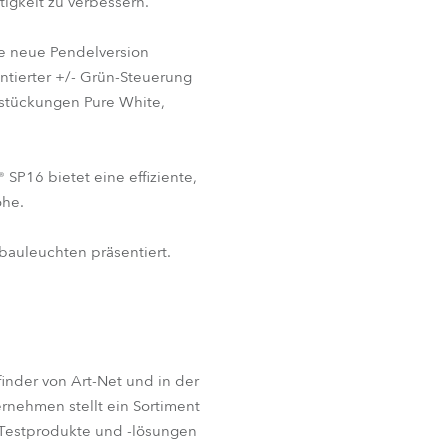
igkeit zu verbessern.
e neue Pendelversion
ntierter +/- Grün-Steuerung
estückungen Pure White,
SP16 bietet eine effiziente,
öhe.
bauleuchten präsentiert.
finder von Art-Net und in der
ernehmen stellt ein Sortiment
, Testprodukte und -lösungen