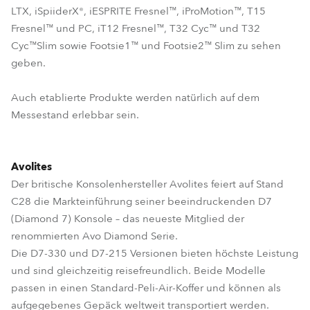
LTX, iSpiiderX®, iESPRITE Fresnel™, iProMotion™, T15
Fresnel™ und PC, iT12 Fresnel™, T32 Cyc™ und T32
Cyc™Slim sowie Footsie1™ und Footsie2™ Slim zu sehen
geben.
Auch etablierte Produkte werden natürlich auf dem
Messestand erlebbar sein.
Avolites
Der britische Konsolenhersteller Avolites feiert auf Stand
C28 die Markteinführung seiner beeindruckenden D7
(Diamond 7) Konsole – das neueste Mitglied der
renommierten Avo Diamond Serie.
Die D7-330 und D7-215 Versionen bieten höchste Leistung
und sind gleichzeitig reisefreundlich. Beide Modelle
passen in einen Standard-Peli-Air-Koffer und können als
aufgegebenes Gepäck weltweit transportiert werden.