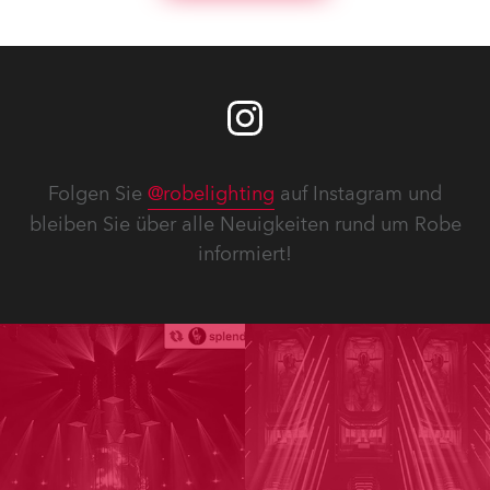
Folgen Sie
@robelighting
auf Instagram und
bleiben Sie über alle Neuigkeiten rund um Robe
informiert!