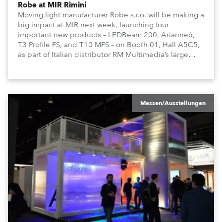
Robe at MIR Rimini
Moving light manufacturer Robe s.r.o. will be making a
big impact at MIR next week, launching four
important new products – LEDBeam 200, Arianne6,
T3 Profile FS, and T10 MFS – on Booth 01, Hall A5C5,
as part of Italian distributor RM Multimedia’s large
stand at the three-day trade show, staged at the
Rimini Expo Centre, Italy.
Messen/Ausstellungen