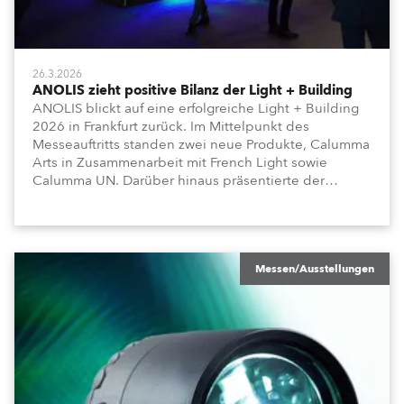
26.3.2026
ANOLIS zieht positive Bilanz der Light + Building
ANOLIS blickt auf eine erfolgreiche Light + Building
2026 in Frankfurt zurück. Im Mittelpunkt des
Messeauftritts standen zwei neue Produkte, Calumma
Arts in Zusammenarbeit mit French Light sowie
Calumma UN. Darüber hinaus präsentierte der
Hersteller weitere Produktreihen für architektonische
und bauliche Anwendungen, darunter Lamari MC,
Agame, Appoli und Lyrae.
Messen/Ausstellungen