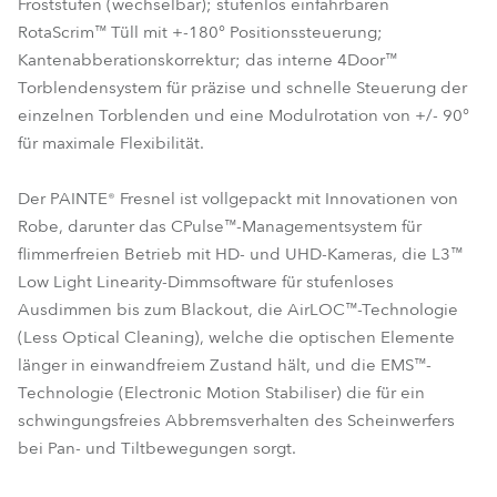
Froststufen (wechselbar); stufenlos einfahrbaren
RotaScrim™ Tüll mit +-180° Positionssteuerung;
Kantenabberationskorrektur; das interne 4Door™
Torblendensystem für präzise und schnelle Steuerung der
einzelnen Torblenden und eine Modulrotation von +/- 90°
für maximale Flexibilität.
Der PAINTE® Fresnel ist vollgepackt mit Innovationen von
Robe, darunter das CPulse™-Managementsystem für
flimmerfreien Betrieb mit HD- und UHD-Kameras, die L3™
Low Light Linearity-Dimmsoftware für stufenloses
Ausdimmen bis zum Blackout, die AirLOC™-Technologie
(Less Optical Cleaning), welche die optischen Elemente
länger in einwandfreiem Zustand hält, und die EMS™-
Technologie (Electronic Motion Stabiliser) die für ein
schwingungsfreies Abbremsverhalten des Scheinwerfers
bei Pan- und Tiltbewegungen sorgt.