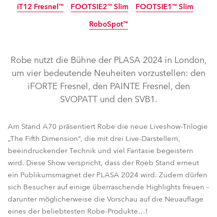
iT12 Fresnel™
FOOTSIE2™ Slim
FOOTSIE1™ Slim
IP65
NEU
LED
RoboSpot™
IP65
IP65
IP65
NEU
NEU
NEU
Robe nutzt die Bühne der PLASA 2024 in London,
um vier bedeutende Neuheiten vorzustellen: den
iFORTE Fresnel, den PAINTE Fresnel, den
SVOPATT und den SVB1.
iFORTE® LTX WB
iFORTE® LTX FS
iBOLT™
iFORTE® Fresnel
PAINTE® Fresnel
T32 Cyc™ Slim
Am Stand A70 präsentiert Robe die neue Liveshow-Trilogie
„The Fifth Dimension“, die mit drei Live-Darstellern,
iSpiiderX®
iTetra2™
TetraX™
Tetra2™
beeindruckender Technik und viel Fantasie begeistern
LEDBeam 350™
iT12 Profile™
SVOPATT™
SVB1™
wird. Diese Show verspricht, dass der Roeb Stand erneut
FOOTSIE2™ Slim
FOOTSIE1™ Slim
iT12 Fresnel™
ein Publikumsmagnet der PLASA 2024 wird. Zudem dürfen
sich Besucher auf einige überraschende Highlights freuen –
RoboSpot™
darunter möglicherweise die Vorschau auf die Neuauflage
eines der beliebtesten Robe-Produkte…!