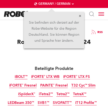
GERMANY / GERMAN
Sie befinden sich derzeit auf der
Robe-Website für die Region
29.8.2024
RSS
Deutschland. Sie können Region
Robe auf der PLASA 2024
und Sprache hier ändern.
Beteiligte Produkte
iBOLT™
iFORTE® LTX WB
iFORTE® LTX FS
iFORTE® Fresnel
PAINTE® Fresnel
T32 Cyc™ Slim
IP65
IP65
IP65
iSpiiderX®
iTetra2™
Tetra2™
TetraX™
IP65
NEU
NEU
LEDBeam 350™
SVB1™
SVOPATT™
iT12 Profile™
IP65
IP65