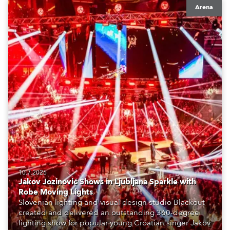
Arena
10.7.2026
Jakov Jozinović Shows in Ljubljana Sparkle with
Robe Moving Lights
Slovenian lighting and visual design studio Blackout
created and delivered an outstanding 360-degree
lighting show for popular young Croatian singer Jakov