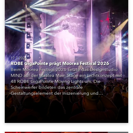
17.7.2026
ROBE GigaPointe prägt Moorea Festival 2026
Beim Moorea Festival 2026 setzte das Designstudio
MIND auf der Maatea Main Stage ein Lichtkonzept mit
48 ROBE GigaPointe Moving Lights um. Die
Scheinwerfer bildeten das zentrale
Gestaltungselement der Inszenierung und
unterstützten das Bühnenkonzept aus LED-Flächen,
Licht und Szenografie.