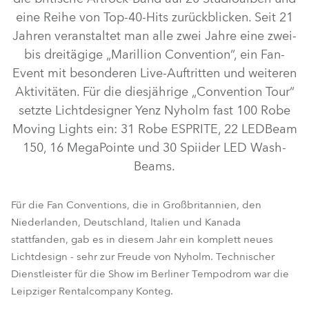
eine Reihe von Top-40-Hits zurückblicken. Seit 21
Jahren veranstaltet man alle zwei Jahre eine zwei-
bis dreitägige „Marillion Convention“, ein Fan-
Event mit besonderen Live-Auftritten und weiteren
Aktivitäten. Für die diesjährige „Convention Tour“
setzte Lichtdesigner Yenz Nyholm fast 100 Robe
Moving Lights ein: 31 Robe ESPRITE, 22 LEDBeam
150, 16 MegaPointe und 30 Spiider LED Wash-
LEDBeam 150™
MegaPointe®
ESPRITE®
Spiider®
Beams.
Für die Fan Conventions, die in Großbritannien, den
Niederlanden, Deutschland, Italien und Kanada
stattfanden, gab es in diesem Jahr ein komplett neues
Lichtdesign - sehr zur Freude von Nyholm. Technischer
Dienstleister für die Show im Berliner Tempodrom war die
Leipziger Rentalcompany Konteg.