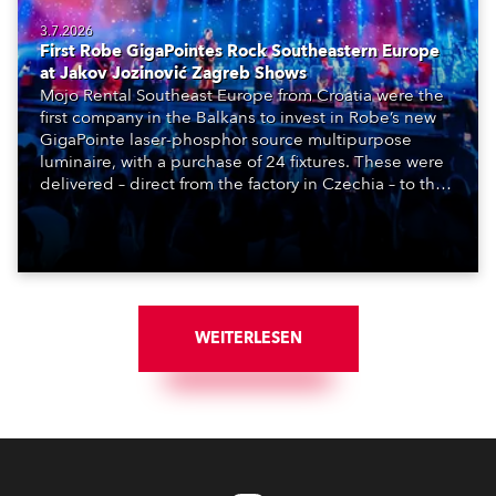
3.7.2026
First Robe GigaPointes Rock Southeastern Europe
at Jakov Jozinović Zagreb Shows
Mojo Rental Southeast Europe from Croatia were the
first company in the Balkans to invest in Robe’s new
GigaPointe laser-phosphor source multipurpose
luminaire, with a purchase of 24 fixtures. These were
delivered – direct from the factory in Czechia – to the
get-in of two massive shows at Zagreb Arena for
Croatia’s latest pop and internet sensation, Jakov
Jozinović.
WEITERLESEN