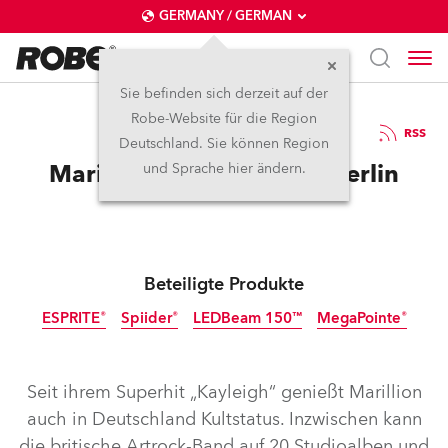
GERMANY / GERMAN
Sie befinden sich derzeit auf der
Robe-Website für die Region
15.8.2023
RSS
Deutschland. Sie können Region
Marillion Convention in Berlin
und Sprache hier ändern.
Beteiligte Produkte
ESPRITE®
Spiider®
LEDBeam 150™
MegaPointe®
Seit ihrem Superhit „Kayleigh“ genießt Marillion
auch in Deutschland Kultstatus. Inzwischen kann
die britische Artrock-Band auf 20 Studioalben und