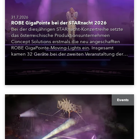
31.7.2026
ROBE GigaPointe bei der STARnacht 2026
Bei der diesjährigen STARnacht-Konzertreihe setzte
das österreichische Produktionsunternehmen
Concept Solutions erstmals die neu angeschafften
ROBE GigaPointe-Moving-Lights ein. Insgesamt
kamen 32 Geräte bei der zweiten Veranstaltung der
Reihe am Wörthersee in Klagenfurt zum Einsatz.
Ergänzt wurden sie durch iFORTE, iPAINTE LTM,
Spiider und iSpiider aus dem Mietpark des
Unternehmens.
Events