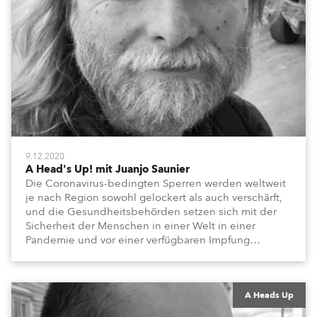
9.12.2020
A Head's Up! mit Juanjo Saunier
Die Coronavirus-bedingten Sperren werden weltweit
je nach Region sowohl gelockert als auch verschärft,
und die Gesundheitsbehörden setzen sich mit der
Sicherheit der Menschen in einer Welt in einer
Pandemie und vor einer verfügbaren Impfung
auseinander. Während soziale Distanzierung, das
Tragen von Masken und andere Präventivmaßnahmen
in großem Maßstab praktiziert werden müssen... steht
die Industrie für Live-Events und Aufführungen immer
A Heads Up
noch vor großen Herausforderungen. Wir wenden uns