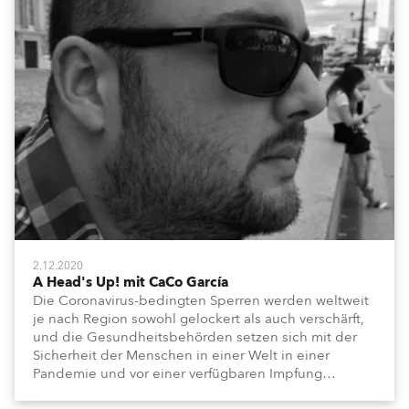
an Branchenfreunde, Kollegen, Mitarbeiter, Partner
usw. und bitten sie, ihre Erfahrungen und Aktivitäten
in dieser außergewöhnlichen Zeit mit uns zu teilen.
2.12.2020
A Head's Up! mit CaCo García
Die Coronavirus-bedingten Sperren werden weltweit
je nach Region sowohl gelockert als auch verschärft,
und die Gesundheitsbehörden setzen sich mit der
Sicherheit der Menschen in einer Welt in einer
Pandemie und vor einer verfügbaren Impfung
auseinander. Während soziale Distanzierung, das