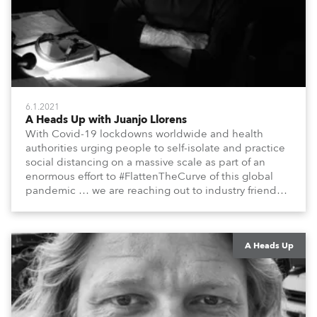
6.1.2021
A Heads Up with Juanjo Llorens
With Covid-19 lockdowns worldwide and health
authorities urging people to self-isolate and practice
social distancing on a massive scale as part of an
enormous effort to #FlattenTheCurve of this global
pandemic … we are reaching out to industry friends,
colleagues, associates, partners, etc., and asking
them to share their #StayAtHome and
#QuarantineAndChill activities with us during this
extraordinary time.
A Heads Up