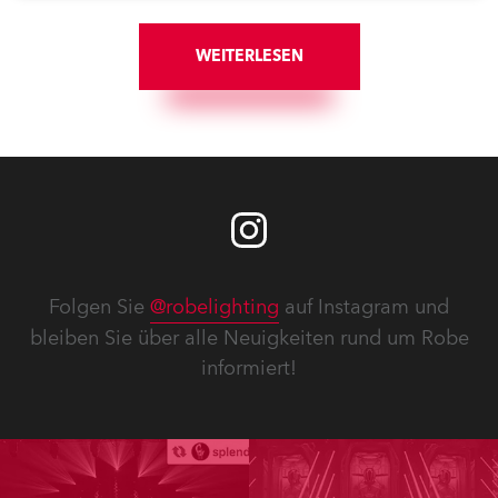
Tragen von Masken und andere Präventivmaßnahmen
in großem Maßstab praktiziert werden müssen... steht
die Industrie für Live-Events und Aufführungen immer
WEITERLESEN
noch vor großen Herausforderungen. Wir wenden uns
an Branchenfreunde, Kollegen, Mitarbeiter, Partner
usw. und bitten sie, ihre Erfahrungen und Aktivitäten
in dieser außergewöhnlichen Zeit mit uns zu teilen.
Folgen Sie
@robelighting
auf Instagram und
bleiben Sie über alle Neuigkeiten rund um Robe
informiert!