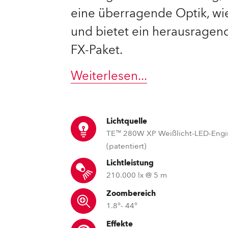
eine überragende Optik, wi
e Road
und bietet ein herausragen
ng's technology SHED
FX-Paket.
ighting
Weiterlesen
...
ime
utschland
Lichtquelle
TE™ 280W XP Weißlicht-LED-Eng
(patentiert)
Lichtleistung
210.000 lx @ 5 m
Zoombereich
1.8°- 44°
Effekte