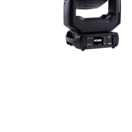
Robe On Th
Robe lighti
ProMotion L
Robe Marit
Avolites De