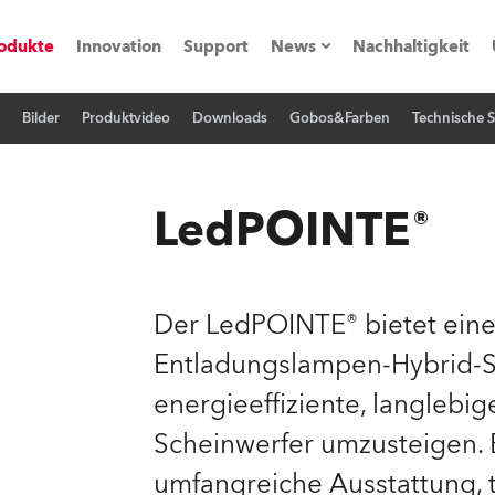
odukte
Innovation
Support
News
Nachhaltigkeit
Bilder
Produktvideo
Downloads
Gobos&Farben
Technische S
vents
Pressemitteilungen
Trainings & Workshops
Referenz
LedPOINTE®
obe Generation)
Der LedPOINTE® bietet eine
Entladungslampen-Hybrid-S
s und Tutorials
energieeffiziente, langleb
torials
Scheinwerfer umzusteigen. 
umfangreiche Ausstattung, 
ation