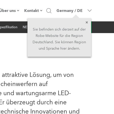
Über uns
Kontakt
Germany
/
DE
Anfrage
pezifikation
NEWS
Firmenprofil
Hauptsitz
Sie befinden sich derzeit auf der
Robe-Website für die Region
Made in the EU
Hauptsitz & Werk
Deutschland. Sie können Region
und Sprache hier ändern.
Eigentümer
Niederlassungen
Geschichte
Nordamerika und Karibik
 attraktive Lösung, um von
Jobs
Mittlerer Osten
cheinwerfern auf
ige und wartungsarme LED-
Kariéra (CZ)
Asien & Pazifikregion
Er überzeugt durch eine
Rechtliches
Vereinigtes Königreich und
technische Innovationen und
Irland