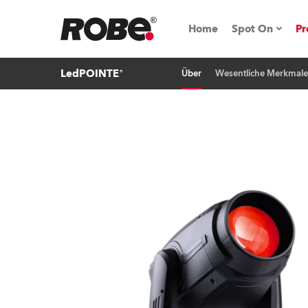
Home
Spot On
Pr
LedPOINTE®
Über
Wesentliche Merkmale
Messen & E
Technische 
NRG (Next R
Germany
iSeries
Tipps, Trick
RoboSpot Tu
Robe On Loc