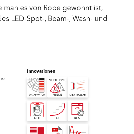
e man es von Robe gewohnt ist,
Deutschland
des LED-Spot-, Beam-, Wash- und
Frankreich
Tschechien und Slowakei
Internationaler Vertrieb
Global
Innovationen
ine
Europa
Russischsprachige Gebiete
Lateinamerika
Business Development