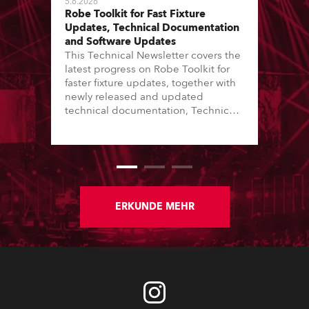
5.6.2026
Robe Toolkit for Fast Fixture
Updates, Technical Documentation
and Software Updates
This Technical Newsletter covers the
latest progress on Robe Toolkit for
faster fixture updates, together with
newly released and updated
technical documentation, Technical
Bulletins, service manuals, and
software updates issued since the
previous newsletter.
ERKUNDE MEHR