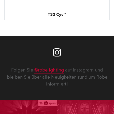
T32 Cyc™
Folgen Sie
@robelighting
auf Instagram und
bleiben Sie über alle Neuigkeiten rund um Robe
informiert!