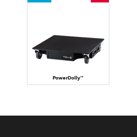
PowerDolly™