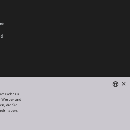
be
nd
Wir sind Mitglied von:
×
nverkehr zu
e Werbe- und
ENGLISH
n, die Sie
DE
melt haben.
FR
All rights reserved. Created by
Appio
RU