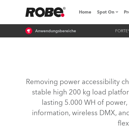
Home
Spot On
Pr
Anwendungsbereiche
FORTE
Messen & E
Technische 
NRG (Next R
Germany
Removing power accessibility ch
iSeries
stable high 200 kg load platfo
Tipps, Trick
lasting 5.000 WH of power,
RoboSpot Tu
information, wireless DMX, an
fle
Robe On Loc