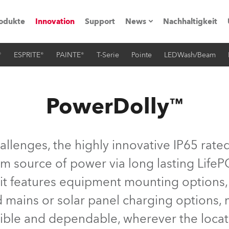
odukte
Innovation
Support
News
Nachhaltigkeit
®
ESPRITE®
PAINTE®
T-Serie
Pointe
LEDWash/Beam
vents
Pressemitteilungen
Trainings & Workshops
Referenz
PowerDolly™
obe Generation)
allenges, the highly innovative IP65 rat
rm source of power via long lasting LifePO
s und Tutorials
 it features equipment mounting option
torials
d mains or solar panel charging options
xible and dependable, wherever the locat
ation