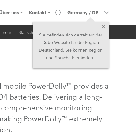
Über uns
Kontakt
Germany
/
DE
Linear
Statisch
iSerie
Architektur
Firmenprofil
Hauptsitz
Sie befinden sich derzeit auf der
Robe-Website für die Region
Made in the EU
Hauptsitz & Werk
Deutschland. Sie können Region
und Sprache hier ändern.
Eigentümer
Niederlassungen
Geschichte
Nordamerika und Karibik
ed mobile PowerDolly™ provides a
Jobs
Mittlerer Osten
4 batteries. Delivering a long-
s, comprehensive monitoring
Kariéra (CZ)
Asien & Pazifikregion
, making PowerDolly™ extremely
Rechtliches
Vereinigtes Königreich und
ion.
Irland