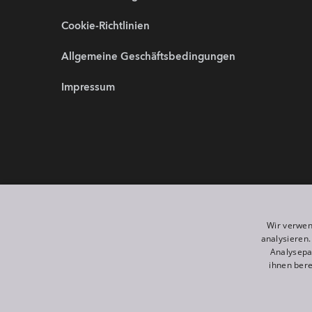
Cookie-Richtlinien
Allgemeine Geschäftsbedingungen
Impressum
Partnerwebsites:
Wir sind 
Wir verwen
analysieren
Analysepa
ihnen bere
©
2026
ROBE lighting s.r.o.