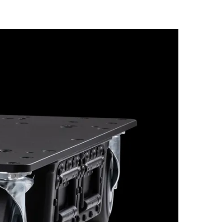
Deutschland
Frankreich
Tschechien und Slowakei
Internationaler Vertrieb
Global
Europa
Russischsprachige Gebiete
Lateinamerika
Business Development