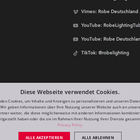
Vimeo: Robe Deutschland
YouTube: RobeLightingTu
YouTube: Robe Deutschla
TikTok: @robelighting
stolze Sponsoren von:
Diese Webseite verwendet Cookies.
den Cookies, um Inhalte und Anzeigen zu personalisieren und unseren Date
. Wir geben Informationen über Ihre Nutzung unserer Website auch an unser
rtner weiter, die diese möglicherweise mit anderen Informationen kombiniere
itgestellt haben oder die sie im Rahmen Ihrer Nutzung ihrer Dienste gesam
Privacy Policy
ALLE AKZEPTIEREN
ALLE ABLEHNEN