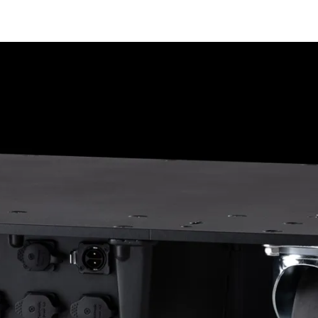
e Road
ng's technology SHED
ighting
ime
utschland