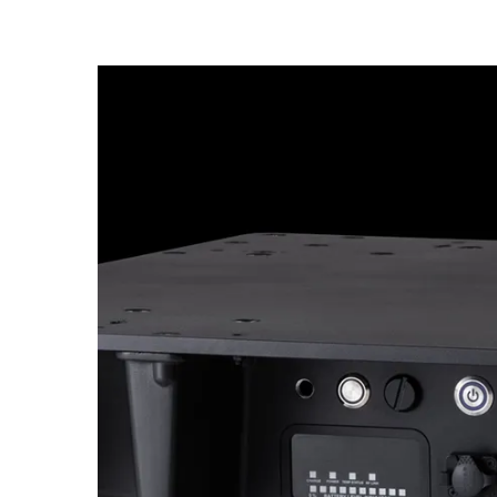
Robe On Th
Robe lighti
ProMotion L
Robe Marit
Avolites De