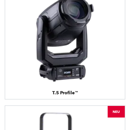
T.5 Profile™
NEU