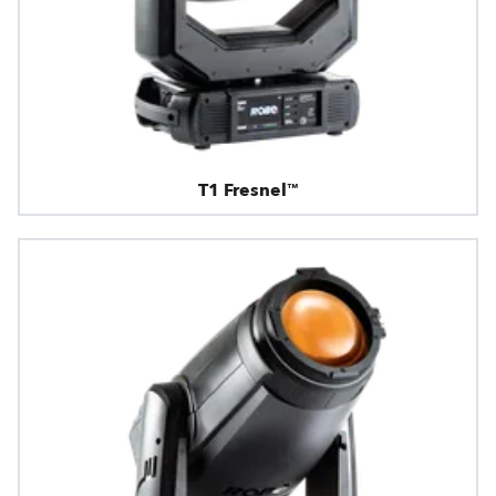
T1 Fresnel™