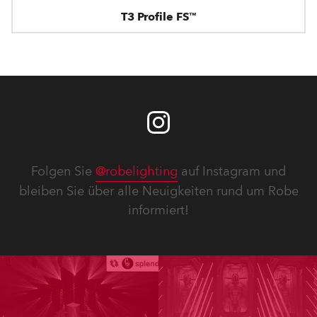
T3 Profile FS™
Folgen Sie
@robelighting
auf Instagram und
bleiben Sie über alle Neuigkeiten rund um Robe
informiert!