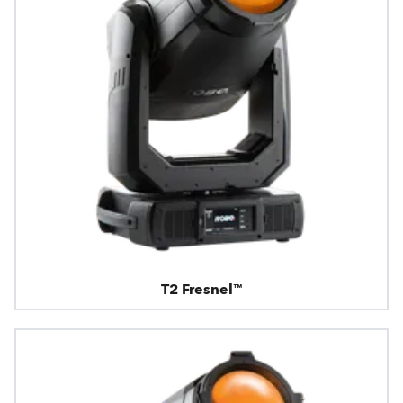
T2 Fresnel™