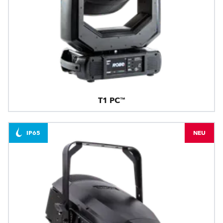
T1 PC™
IP65
NEU