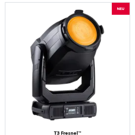
NEU
T3 Fresnel™