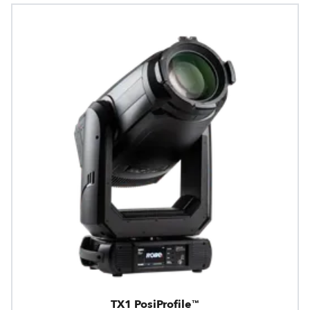
TX1 PosiProfile™