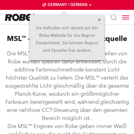
GERMANY / GERMAN
Sie befinden sich derzeit auf der
Robe-Website für die Region
MSL™ – Multi-Spektrale Lichtquelle
Deutschland. Sie können Region
und Sprache hier ändern.
Die MSL™ Multi-spektralen LED-Lichtquellen von
Robe wurden speziell dafür entwickelt, durch die
additive Farbmischmethode konstant Licht
höchster Qualität zu liefern. Die MSL™ verteilt das
ausgestrahlte Licht gleichmäßig über die gesamte
Planck-Kurve, wodurch ein größtmöglicher
Farbraum bereitgestellt wird, während gleichzeitig
eine nahtlose CCT-Steuerung über den gesamten
Bereich möglich ist.
Die MSL™ Engines von Robe geben immer Weiß