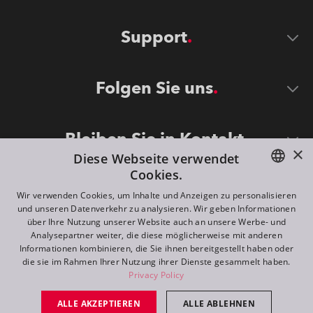
Support
Folgen Sie uns
Bleiben Sie in Kontakt
×
Diese Webseite verwendet
Cookies.
ENGLISH
Wir verwenden Cookies, um Inhalte und Anzeigen zu personalisieren
und unseren Datenverkehr zu analysieren. Wir geben Informationen
DE
über Ihre Nutzung unserer Website auch an unsere Werbe- und
Analysepartner weiter, die diese möglicherweise mit anderen
FR
Informationen kombinieren, die Sie ihnen bereitgestellt haben oder
©
2026
ROBE lighting s.r.o.
die sie im Rahmen Ihrer Nutzung ihrer Dienste gesammelt haben.
RU
Privacy Policy
All rights reserved. Created by
Appio
ALLE AKZEPTIEREN
ALLE ABLEHNEN
Switch to desktop mode