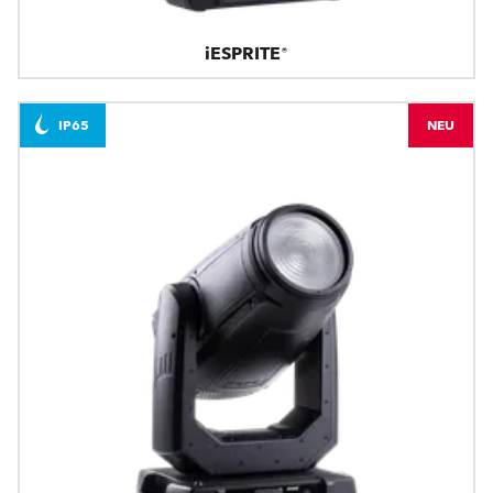
iESPRITE®
IP65
NEU