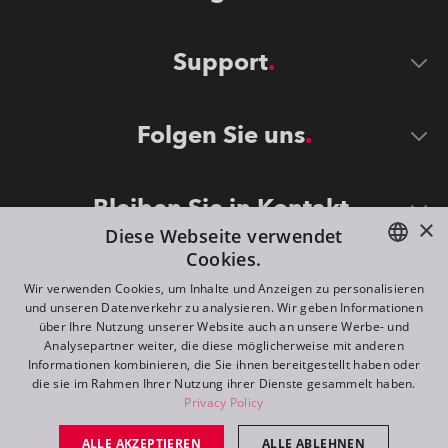
Support
Folgen Sie uns
Bleiben Sie in Kontakt
×
Diese Webseite verwendet
Cookies.
ENGLISH
Wir verwenden Cookies, um Inhalte und Anzeigen zu personalisieren
und unseren Datenverkehr zu analysieren. Wir geben Informationen
DE
über Ihre Nutzung unserer Website auch an unsere Werbe- und
Analysepartner weiter, die diese möglicherweise mit anderen
FR
Informationen kombinieren, die Sie ihnen bereitgestellt haben oder
©
2026
ROBE lighting s.r.o.
die sie im Rahmen Ihrer Nutzung ihrer Dienste gesammelt haben.
RU
Privacy Policy
All rights reserved. Created by
Appio
ALLE AKZEPTIEREN
ALLE ABLEHNEN