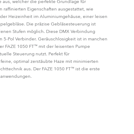
 aus, welcher die perfekte Grundlage für
n raffinierten Eigenschaften ausgestattet, wie
Deutschland
der Heizeinheit im Aluminiumgehäuse, einer leisen
lgebläse. Die präzise Gebläsesteuerung ist
Frankreich
edenen Stufen möglich. Diese DMX Verbindung
n 5-Pol Verbinder. Geräuschlosigkeit ist in manchen
Tschechien und Slowakei
t der FAZE 1050 FT™ mit der leisenten Pumpe
tuelle Steuerung nutzt. Perfekt für
Internationaler Vertrieb
feine, optimal zerstäubte Haze mit minimierten
ichttechnik aus. Der FAZE 1050 FT™ ist die erste
Global
ioanwendungen.
Europa
Russischsprachige Gebiete
Lateinamerika
Business Development