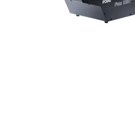
Robe On Th
Robe lighti
ProMotion L
Robe Marit
Avolites De