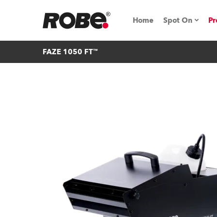
Home
Spot On
Pr
FAZE 1050 FT™
Messen & E
Technische 
NRG (Next R
Germany
iSeries
Tipps, Trick
RoboSpot Tu
Robe On Loc