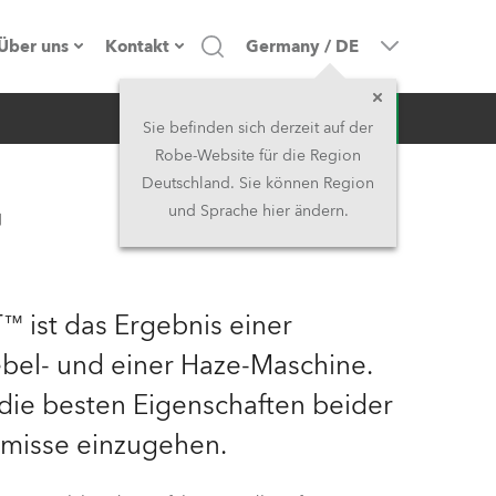
Über uns
Kontakt
Germany
/
DE
Anfrage
Firmenprofil
Hauptsitz
Sie befinden sich derzeit auf der
Robe-Website für die Region
Made in the EU
Hauptsitz & Werk
Deutschland. Sie können Region
™
und Sprache hier ändern.
Eigentümer
Niederlassungen
Geschichte
Nordamerika und Karibik
™ ist das Ergebnis einer
Jobs
Mittlerer Osten
ebel- und einer Haze-Maschine.
die besten Eigenschaften beider
Kariéra (CZ)
Asien & Pazifikregion
misse einzugehen.
Rechtliches
Vereinigtes Königreich und
Irland