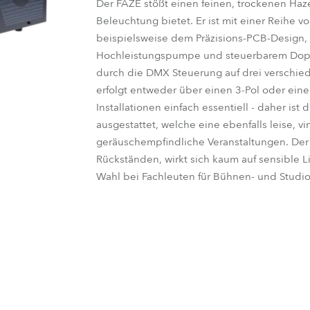
Der FAZE stößt einen feinen, trockenen Haze
Beleuchtung bietet. Er ist mit einer Reihe vo
e Road
beispielsweise dem Präzisions-PCB-Design, 
Hochleistungspumpe und steuerbarem Doppe
ng's technology SHED
durch die DMX Steuerung auf drei verschi
erfolgt entweder über einen 3-Pol oder eine
ighting
Installationen einfach essentiell - daher is
ausgestattet, welche eine ebenfalls leise, vir
ime
geräuschempfindliche Veranstaltungen. Der 
Rückständen, wirkt sich kaum auf sensible L
utschland
Wahl bei Fachleuten für Bühnen- und Stud