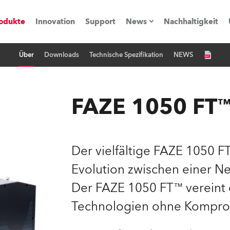
odukte
Innovation
Support
News
Nachhaltigkeit
Über
Downloads
Technische Spezifikation
NEWS
vents
Pressemitteilungen
Trainings & Workshops
Referenz
FAZE 1050 FT
obe Generation)
Der vielfältige FAZE 1050 FT
Evolution zwischen einer N
s und Tutorials
Der FAZE 1050 FT™ vereint 
torials
Technologien ohne Kompro
ation