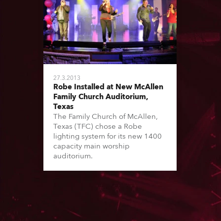
27.3.2013
Robe Installed at New McAllen
Family Church Auditorium,
Texas
The Family Church of McAllen,
Texas (TFC) chose a Robe
lighting system for its new 1400
capacity main worship
auditorium.