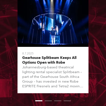
8.7.2025
Gearhouse Splitbeam Keeps All
Options Open with Robe
Johannesburg-based theatrical
lighting rental specialist Splitbeam –
part of the Gearhouse South Africa
Group – has invested in new Robe
ESPRITE Fresnels and Tetra2 moving
lights to help service its busy,
vibrant, and varied client base.