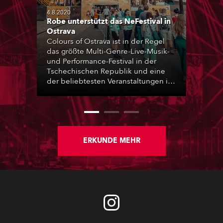
4.8.2020
Robe unterstützt das NeFestival in
Ostrava
Colours of Ostrava ist in der Regel
das größte Multi-Genre-Live-Musik-
und Performance-Festival in der
Tschechischen Republik und eine
der beliebtesten Veranstaltungen im
europäischen Festivalkalender, das
Mitte Juli auf 22 Bühnen an vier
Tagen abwechslungsreiche und
lebhafte Unterhaltung bietet. Es
findet in der atemberaubenden
rauen industriellen Umgebung des
ERKUNDE MEHR
ehemaligen Stahlwerks von Dolní
Vitkovice (DOV) statt, das heute
geschmackvoll zu einem
bedeutenden Kultur- und
Kulturerbezentrum umgestaltet
wurde und sich in der Nähe von
Ostrava im Nordosten des Landes
befindet.