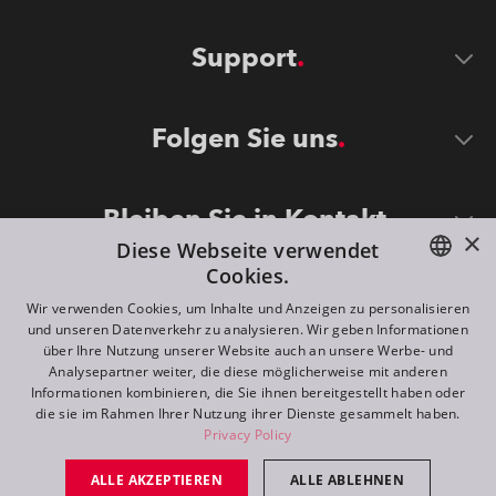
Support
Folgen Sie uns
Bleiben Sie in Kontakt
×
Diese Webseite verwendet
Cookies.
ENGLISH
Wir verwenden Cookies, um Inhalte und Anzeigen zu personalisieren
und unseren Datenverkehr zu analysieren. Wir geben Informationen
DE
über Ihre Nutzung unserer Website auch an unsere Werbe- und
Analysepartner weiter, die diese möglicherweise mit anderen
FR
Informationen kombinieren, die Sie ihnen bereitgestellt haben oder
©
2026
ROBE lighting s.r.o.
die sie im Rahmen Ihrer Nutzung ihrer Dienste gesammelt haben.
RU
Privacy Policy
All rights reserved. Created by
Appio
ALLE AKZEPTIEREN
ALLE ABLEHNEN
Switch to desktop mode