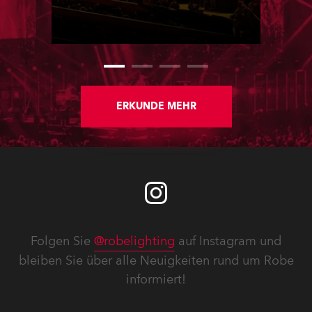
George Strait zum Einsatz. Das
Lichtdesign stammt von Stacey und
Skylar LaBarbera.
ERKUNDE MEHR
Folgen Sie
@robelighting
auf Instagram und
bleiben Sie über alle Neuigkeiten rund um Robe
informiert!