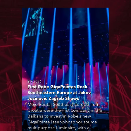
3.7.2026
First Robe GigaPointes Rock
Southeastern Europe at Jakov
Jozinović Zagreb Shows
Mojo Rental Southeast Europe from
Croatia were the first company in the
Balkans to invest in Robe’s new
GigaPointe laser-phosphor source
multipurpose luminaire, with a