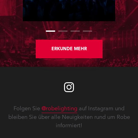
purchase of 24 fixtures. These were
delivered – direct from the factory in
Czechia – to the get-in of two
massive shows at Zagreb Arena for
Croatia’s latest pop and internet
sensation, Jakov Jozinović.
ERKUNDE MEHR
Folgen Sie
@robelighting
auf Instagram und
bleiben Sie über alle Neuigkeiten rund um Robe
informiert!