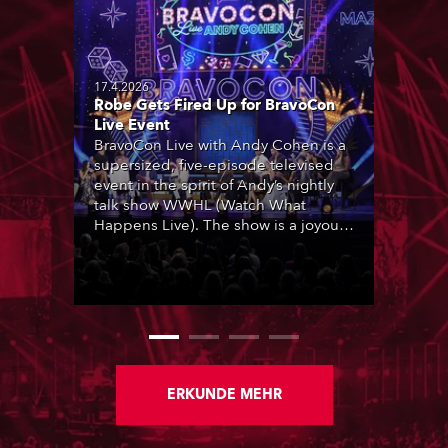
17.4.2026
Robe Gets Fired Up for BravoCon
Live Event
BravoCon Live with Andy Cohen is a
supersized, five-episode televised
event in the spirit of Andy’s nightly
talk show WWHL (Watch What
Happens Live). The show is a joyous,
upbeat celebration of the world of
Bravo’s most popular reality shows
and series, featuring the stars and
celebrities (Bravolebrities) who make
them rock.
ERKUNDE MEHR