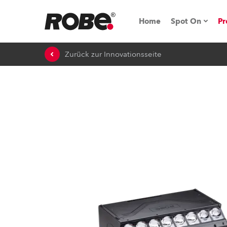
Home
Spot On
Pr
Zurück zur Innovationsseite
Messen & E
Technische 
NRG (Next R
Germany
iSeries
Tipps, Trick
RoboSpot Tu
Robe On Loc