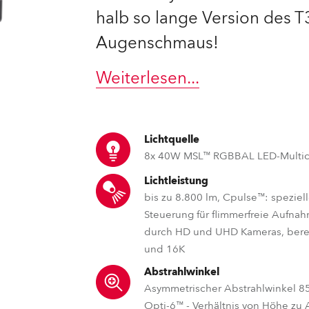
halb so lange Version des T
e Road
Augenschmaus!
ng's technology SHED
Weiterlesen
...
ighting
ime
Lichtquelle
8x 40W MSL™ RGBBAL LED-Multic
utschland
Lichtleistung
bis zu 8.800 lm, Cpulse™: spezie
Steuerung für flimmerfreie Aufna
durch HD und UHD Kameras, berei
und 16K
Abstrahlwinkel
Asymmetrischer Abstrahlwinkel 85
Opti-6™ - Verhältnis von Höhe zu