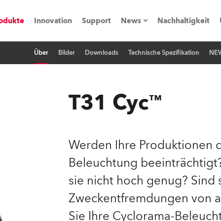
odukte
Innovation
Support
News
Nachhaltigkeit
Über
Bilder
Downloads
Technische Spezifikation
NE
vents
Pressemitteilungen
Trainings & Workshops
Referenz
T31 Cyc™
obe Generation)
Werden Ihre Produktionen d
Beleuchtung beeinträchtigt? 
s und Tutorials
sie nicht hoch genug? Sind 
torials
Zweckentfremdungen von a
Sie Ihre Cyclorama-Beleuch
ation