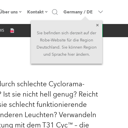
Über uns
Kontakt
Germany
/
DE
Anfrage
WS
Firmenprofil
Hauptsitz
Sie befinden sich derzeit auf der
Robe-Website für die Region
Made in the EU
Hauptsitz & Werk
Deutschland. Sie können Region
und Sprache hier ändern.
Eigentümer
Niederlassungen
Geschichte
Nordamerika und Karibik
urch schlechte Cyclorama-
Jobs
Mittlerer Osten
Ist sie nicht hell genug? Reicht
sie schlecht funktionierende
Kariéra (CZ)
Asien & Pazifikregion
nderen Leuchten? Verwandeln
Rechtliches
Vereinigtes Königreich und
tung mit dem T31 Cyc™ – die
Irland