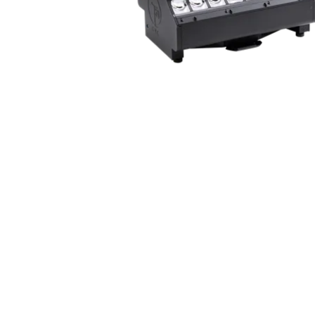
Robe On Th
Robe lighti
ProMotion L
Robe Marit
Avolites De