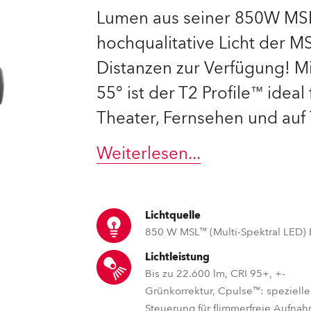
Lumen aus seiner 850W MSL
e Road
hochqualitative Licht der M
ng's technology SHED
Distanzen zur Verfügung! M
55° ist der T2 Profile™ idea
ighting
Theater, Fernsehen und auf
ime
Weiterlesen
...
utschland
Lichtquelle
850 W MSL™ (Multi-Spektral LED)
Lichtleistung
Bis zu 22.600 lm, CRI 95+, +-
Grünkorrektur, Cpulse™: speziel
Steuerung für flimmerfreie Aufna