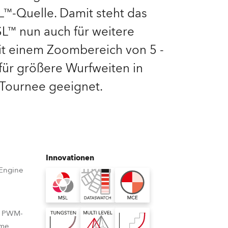
™-Quelle. Damit steht das
Deutschland
SL™ nun auch für weitere
Frankreich
it einem Zoombereich von 5 -
l für größere Wurfweiten in
Tschechien und Slowakei
 Tournee geeignet.
Internationaler Vertrieb
Global
Europa
Innovationen
 Engine
Russischsprachige Gebiete
Lateinamerika
le PWM-
Business Development
hme