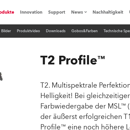
odukte
Innovation
Support
News
Nachhaltigkeit
Bilder
Produktvideo
Downloads
Gobos&Farben
Technische Spez
vents
Pressemitteilungen
Trainings & Workshops
Referenz
T2 Profile™
obe Generation)
T2. Multispektrale Perfekti
Helligkeit! Bei gleichzeitig
s und Tutorials
Farbwiedergabe der MSL™ (M
torials
der äußerst erfolgreichen T
Profile™ eine noch höhere 
ation