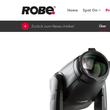
Home
Spot On
Pr
Zurück zum News-Artikel
Über
Messen & E
Technische 
NRG (Next R
Germany
iSeries
Tipps, Trick
RoboSpot Tu
Robe On Loc