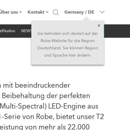
Über uns
Kontakt
Germany
/
DE
Anfrage
ifikation
NEWS
Firmenprofil
Hauptsitz
Sie befinden sich derzeit auf der
Robe-Website für die Region
Made in the EU
Hauptsitz & Werk
Deutschland. Sie können Region
und Sprache hier ändern.
Eigentümer
Niederlassungen
Geschichte
Nordamerika und Karibik
on mit beeindruckender
Jobs
Mittlerer Osten
er Beibehaltung der perfekten
ulti-Spectral) LED-Engine aus
Kariéra (CZ)
Asien & Pazifikregion
1-Serie von Robe, bietet unser T2
Rechtliches
Vereinigtes Königreich und
Leistung von mehr als 22.000
Irland