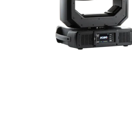
Robe On Th
Robe lighti
ProMotion L
Robe Marit
Avolites De