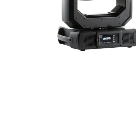
Robe On Th
Robe lighti
ProMotion L
Robe Marit
Avolites De