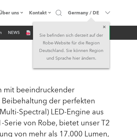
Über uns
Kontakt
Germany
/
DE
Anfrage
n
NEWS
Firmenprofil
Hauptsitz
Sie befinden sich derzeit auf der
Robe-Website für die Region
Made in the EU
Hauptsitz & Werk
Deutschland. Sie können Region
und Sprache hier ändern.
Eigentümer
Niederlassungen
Geschichte
Nordamerika und Karibik
on mit beeindruckender
Jobs
Mittlerer Osten
er Beibehaltung der perfekten
ulti-Spectral) LED-Engine aus
Kariéra (CZ)
Asien & Pazifikregion
1-Serie von Robe, bietet unser T2
Rechtliches
Vereinigtes Königreich und
ung von mehr als 17.000 Lumen,
Irland