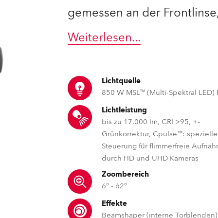
gemessen an der Frontlinse
e Road
Weiterlesen
...
ng's technology SHED
ighting
Lichtquelle
ime
850 W MSL™ (Multi-Spektral LED)
Lichtleistung
utschland
bis zu 17.000 lm, CRI >95, +-
Grünkorrektur, Cpulse™: speziel
Steuerung für flimmerfreie Aufna
durch HD und UHD Kameras
Zoombereich
6° - 62°
Effekte
Beamshaper (interne Torblenden)