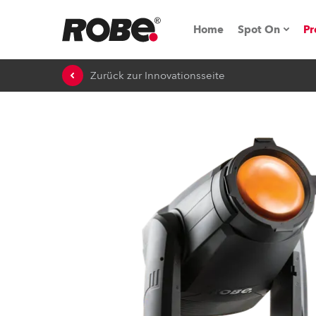
Home
Spot On
Pr
Zurück zur Innovationsseite
Messen & E
Technische 
NRG (Next R
Germany
iSeries
Tipps, Trick
RoboSpot Tu
Robe On Loc