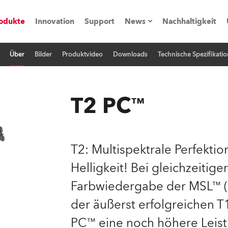
odukte
Innovation
Support
News
Nachhaltigkeit
Über
Bilder
Produktvideo
Downloads
Technische Spezifikatio
vents
Pressemitteilungen
Trainings & Workshops
Referenz
T2 PC™
obe Generation)
T2: Multispektrale Perfekti
Helligkeit! Bei gleichzeitig
s und Tutorials
Farbwiedergabe der MSL™ (M
torials
der äußerst erfolgreichen T
PC™ eine noch höhere Leist
ation