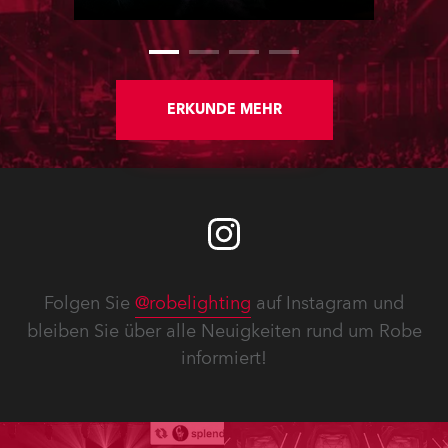
Moving Lights, Profilscheinwerfer und
Fresnel-Leuchten für die beiden
Veranstaltungssäle des Hauses.
ERKUNDE MEHR
Folgen Sie
@robelighting
auf Instagram und
bleiben Sie über alle Neuigkeiten rund um Robe
informiert!