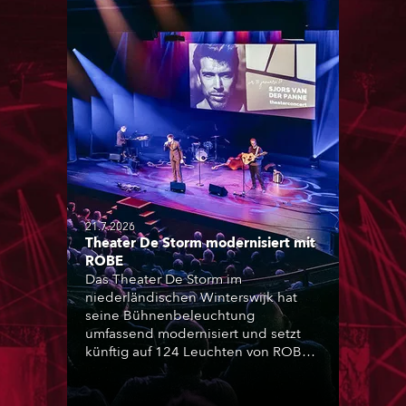
21.7.2026
Theater De Storm modernisiert mit
ROBE
Das Theater De Storm im
niederländischen Winterswijk hat
seine Bühnenbeleuchtung
umfassend modernisiert und setzt
künftig auf 124 Leuchten von ROBE.
Die Installation wurde von Frontline
Audio & Vision realisiert und umfasst