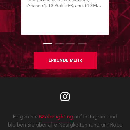
Arianne6, T3 Profile FS, and T10 MFS
– on Booth 01, Hall A5C5, as part of
Italian distributor RM Multimedia’s
large stand at the three-day trade
show, staged at the Rimini Expo
Centre, Italy.
ERKUNDE MEHR
Folgen Sie
@robelighting
auf Instagram und
bleiben Sie über alle Neuigkeiten rund um Robe