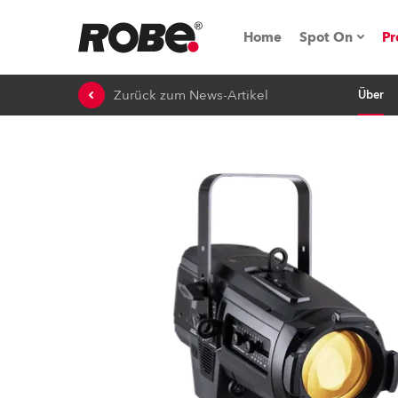
Home
Spot On
Pr
Zurück zum News-Artikel
Über
Messen & E
Technische 
NRG (Next R
Germany
iSeries
Tipps, Trick
RoboSpot Tu
Robe On Loc