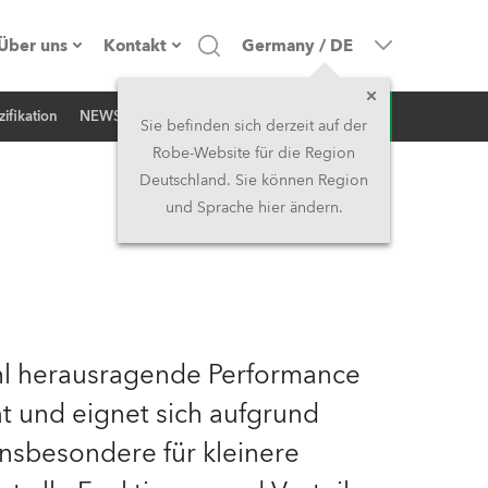
Über uns
Kontakt
Germany
/
DE
Anfrage
ifikation
NEWS
Firmenprofil
Hauptsitz
Sie befinden sich derzeit auf der
Robe-Website für die Region
Made in the EU
Hauptsitz & Werk
Deutschland. Sie können Region
und Sprache hier ändern.
Eigentümer
Niederlassungen
Geschichte
Nordamerika und Karibik
Jobs
Mittlerer Osten
ohl herausragende Performance
Kariéra (CZ)
Asien & Pazifikregion
ät und eignet sich aufgrund
nsbesondere für kleinere
Rechtliches
Vereinigtes Königreich und
Irland