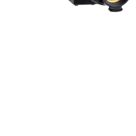
Robe On Th
Robe lighti
ProMotion L
Robe Marit
Avolites De