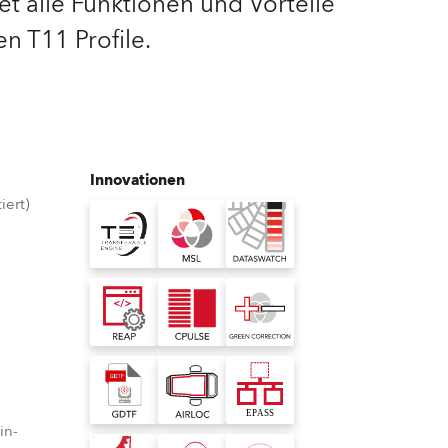
et alle Funktionen und Vorteile
n T11 Profile.
Deutschland
Frankreich
Tschechien und Slowakei
Innovationen
Internationaler Vertrieb
iert)
Global
Europa
Russischsprachige Gebiete
Lateinamerika
in-
Business Development