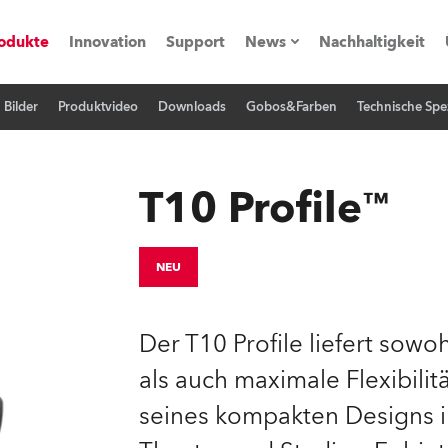
odukte
Innovation
Support
News
Nachhaltigkeit
Bilder
Produktvideo
Downloads
Gobos&Farben
Technische Spez
vents
Pressemitteilungen
Trainings & Workshops
Referenz
T10 Profile™
obe Generation)
NEU
s und Tutorials
Der T10 Profile liefert sow
als auch maximale Flexibilit
torials
seines kompakten Designs i
ation