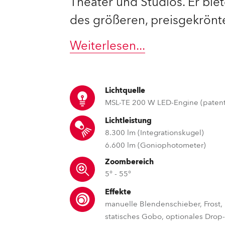
Theater und Studios. Er biet
des größeren, preisgekrönte
e Road
ng's technology SHED
Weiterlesen
...
ighting
Lichtquelle
ime
MSL-TE 200 W LED-Engine (patent
utschland
Lichtleistung
8.300 lm (Integrationskugel)
6.600 lm (Goniophotometer)
Zoombereich
5° - 55°
Effekte
manuelle Blendenschieber, Frost,
statisches Gobo, optionales Drop-