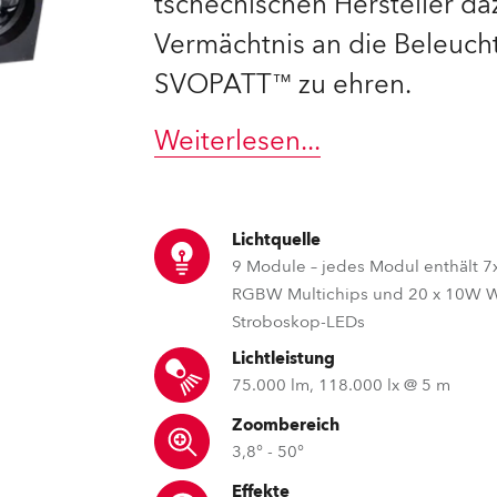
tschechischen Hersteller daz
Vermächtnis an die Beleuc
e Road
SVOPATT™ zu ehren.
ng's technology SHED
Weiterlesen
...
ighting
ime
Lichtquelle
utschland
9 Module – jedes Modul enthält 
RGBW Multichips und 20 x 10W W
Stroboskop-LEDs
Lichtleistung
75.000 lm, 118.000 lx @ 5 m
Zoombereich
3,8° - 50°
Effekte