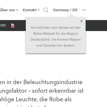
Über uns
Kontakt
Germany
/
DE
Anfrage
EWS
Firmenprofil
Hauptsitz
Sie befinden sich derzeit auf der
Robe-Website für die Region
Made in the EU
Hauptsitz & Werk
Deutschland. Sie können Region
und Sprache hier ändern.
Eigentümer
Niederlassungen
Geschichte
Nordamerika und Karibik
Jobs
Mittlerer Osten
en in der Beleuchtungsindustrie
Kariéra (CZ)
Asien & Pazifikregion
gsfaktor – sofort erkennbar ist
hlige Leuchte, die Robe als
Rechtliches
Vereinigtes Königreich und
Irland