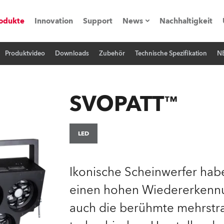
odukte
Innovation
Support
News
Nachhaltigkeit
Produktvideo
Downloads
Zubehör
Technische Spezifikation
N
vents
Pressemitteilungen
Trainings & Workshops
Referenz
SVOPATT™
obe Generation)
LED
s und Tutorials
Ikonische Scheinwerfer hab
einen hohen Wiedererkennun
torials
auch die berühmte mehrstra
ation