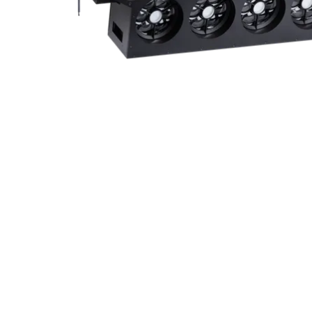
Robe On Th
Robe lighti
ProMotion L
Robe Marit
Avolites De