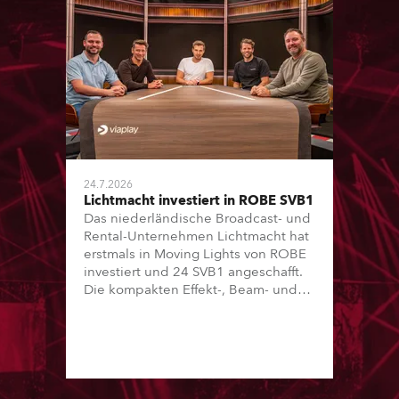
24.7.2026
Lichtmacht investiert in ROBE SVB1
Das niederländische Broadcast- und
Rental-Unternehmen Lichtmacht hat
erstmals in Moving Lights von ROBE
investiert und 24 SVB1 angeschafft.
Die kompakten Effekt-, Beam- und
Wash-Scheinwerfer kommen unter
anderem in der Formel-1-Sendung
„Vrooooom“ des Streamingdienstes
Viaplay zum Einsatz.