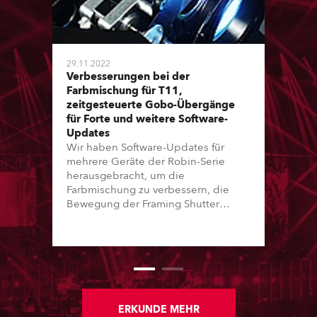
29.11.2022
Verbesserungen bei der
Farbmischung für T11,
zeitgesteuerte Gobo-Übergänge
für Forte und weitere Software-
Updates
Wir haben Software-Updates für
mehrere Geräte der Robin-Serie
herausgebracht, um die
Farbmischung zu verbessern, die
Bewegung der Framing Shutter
flüssiger zu machen und das
Verhalten der Goboräder zu
verbessern. Mehr Details im
Folgenden!
ERKUNDE MEHR