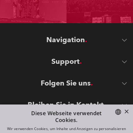
Navigation
Support
Folgen Sie uns
Bleiben Sie in Kontakt
×
Diese Webseite verwendet
Cookies.
ENGLISH
Wir verwenden Cookies, um Inhalte und Anzeigen zu personalisieren