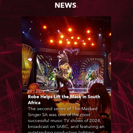
NEWS
28.1.2025
Robe Helps Lift the Mask in South
Africa
The second series of The Masked
Singer SA was one of the most
successful music TV shows of 2024,
broadcast on SABC, and featuring an
outstanding production lighting