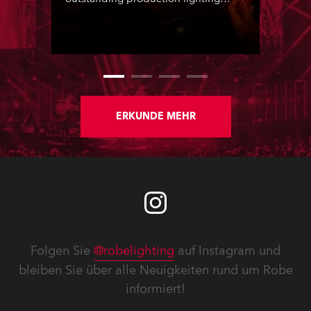
design created by two of the
country’s most talented LDs, Ryan
Lombard and Joshua Cutts, based
around the core components of 150
Robe moving lights.
ERKUNDE MEHR
Folgen Sie
@robelighting
auf Instagram und
bleiben Sie über alle Neuigkeiten rund um Robe
informiert!